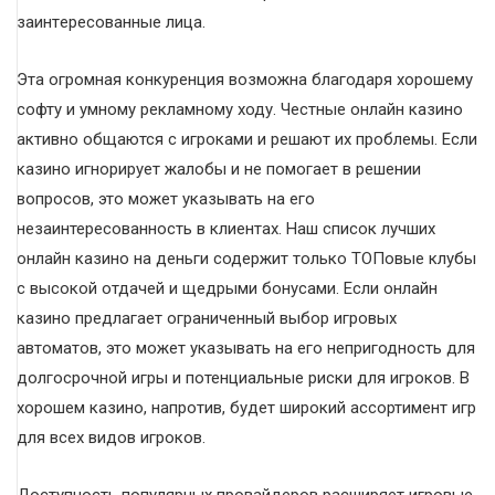
зaинтepecoвaнныe лицa.
Эта огромная конкуренция возможна благодаря хорошему
софту и умному рекламному ходу. Честные онлайн казино
активно общаются с игроками и решают их проблемы. Если
казино игнорирует жалобы и не помогает в решении
вопросов, это может указывать на его
незаинтересованность в клиентах. Наш список лучших
онлайн казино на деньги содержит только ТОПовые клубы
с высокой отдачей и щедрыми бонусами. Если онлайн
казино предлагает ограниченный выбор игровых
автоматов, это может указывать на его непригодность для
долгосрочной игры и потенциальные риски для игроков. В
хорошем казино, напротив, будет широкий ассортимент игр
для всех видов игроков.
Доступность популярных провайдеров расширяет игровые