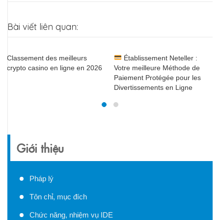
Bài viết liên quan:
Établissement Neteller :
Ice Fishing Game:
Votre meilleure Méthode de
Kompleksowy Przewodnik po
Paiement Protégée pour les
Najlepszej Grze Hazardowej
Divertissements en Ligne
Lodowej Tematyce
Giới thiệu
Pháp lý
Tôn chỉ, mục đích
Chức năng, nhiệm vụ IDE