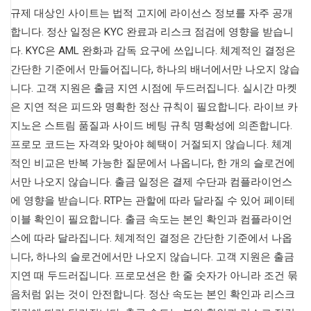
규제 대상인 사이트는 법적 고지에 라이선스 정보를 자주 공개
합니다. 정산 일정은 KYC 완료과 리스크 점검에 영향을 받습니
다. KYC은 AML 완화과 감독 요구에 쓰입니다. 체계적인 결정은
간단한 기준에서 만들어집니다, 하나의 배너에서만 나오지 않습
니다. 고객 지원은 출금 지연 시점에 두드러집니다. 실시간 마켓
은 지연 적은 피드와 명확한 정산 규칙이 필요합니다. 라이브 카
지노은 스트림 품질과 사이드 베팅 규칙 명확성에 의존합니다.
프로모 코드는 자격와 맞아야 혜택이 거절되지 않습니다. 체계
적인 비교은 반복 가능한 질문에서 나옵니다, 한 개의 슬로건에
서만 나오지 않습니다. 출금 일정은 결제 수단과 컴플라이언스
에 영향을 받습니다. RTP는 관할에 따라 달라질 수 있어 페이테
이블 확인이 필요합니다. 출금 속도는 본인 확인과 컴플라이언
스에 따라 달라집니다. 체계적인 결정은 간단한 기준에서 나옵
니다, 하나의 슬로건에서만 나오지 않습니다. 고객 지원은 출금
지연 때 두드러집니다. 프로모션은 한 줄 숫자가 아니라 조건 묶
음처럼 읽는 것이 안전합니다. 정산 속도는 본인 확인과 리스크