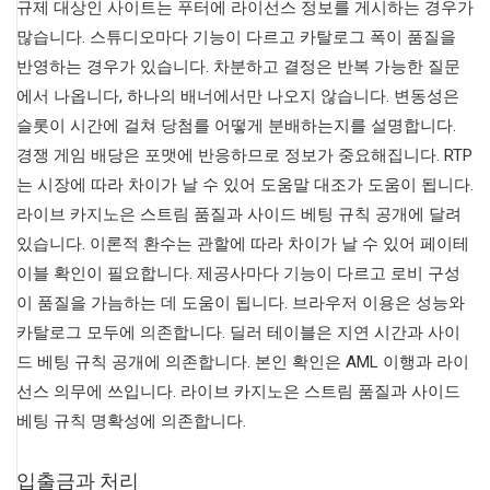
규제 대상인 사이트는 푸터에 라이선스 정보를 게시하는 경우가
많습니다. 스튜디오마다 기능이 다르고 카탈로그 폭이 품질을
반영하는 경우가 있습니다. 차분하고 결정은 반복 가능한 질문
에서 나옵니다, 하나의 배너에서만 나오지 않습니다. 변동성은
슬롯이 시간에 걸쳐 당첨를 어떻게 분배하는지를 설명합니다.
경쟁 게임 배당은 포맷에 반응하므로 정보가 중요해집니다. RTP
는 시장에 따라 차이가 날 수 있어 도움말 대조가 도움이 됩니다.
라이브 카지노은 스트림 품질과 사이드 베팅 규칙 공개에 달려
있습니다. 이론적 환수는 관할에 따라 차이가 날 수 있어 페이테
이블 확인이 필요합니다. 제공사마다 기능이 다르고 로비 구성
이 품질을 가늠하는 데 도움이 됩니다. 브라우저 이용은 성능와
카탈로그 모두에 의존합니다. 딜러 테이블은 지연 시간과 사이
드 베팅 규칙 공개에 의존합니다. 본인 확인은 AML 이행과 라이
선스 의무에 쓰입니다. 라이브 카지노은 스트림 품질과 사이드
베팅 규칙 명확성에 의존합니다.
입출금과 처리