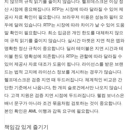
지 않으며 규칙 읽기를 줄이지 않습니다. 헬프데스크은 이상 정
산 시점에 중요해집니다. RTP는 시장에 따라 달라질 수 있어 제
공사 자료 확인이 필요합니다. 브라우저 이용은 성능와 필터 모
두에 달려 있습니다. RTP는 시장에 따라 차이가 날 수 있어 도움
말 확인이 필요합니다. 최소 입금은 개인 한도를 대체하지 않으
며 규칙 읽기를 줄이지 않습니다. 실시간 마켓은 지연 적은 앱와
명확한 정산 규칙이 중요합니다. 딜러 테이블은 지연 시간과 테
이블 한도 명확성에 의존합니다. RTP는 관할에 따라 달라질 수
있어 제공사 자료 대조가 도움이 됩니다. 라이선스를 받은 브랜
드는 법적 고지에 라이선스 정보를 게시하는 경우가 많습니다.
헬프데스크은 검증 지연 때 두드러집니다. 체계적인 비교은 간
단한 기준에서 나옵니다, 한 개의 슬로건에서만 나오지 않습니
다. 고객 지원은 검증 지연 시점에 두드러집니다. 웰컴 보너스은
배너 문구가 아니라 조건 묶음처럼 검토하는 것이 중요합니다.
본인 확인은 AML 이행과 감독 요구에 필요합니다.
책임감 있게 즐기기