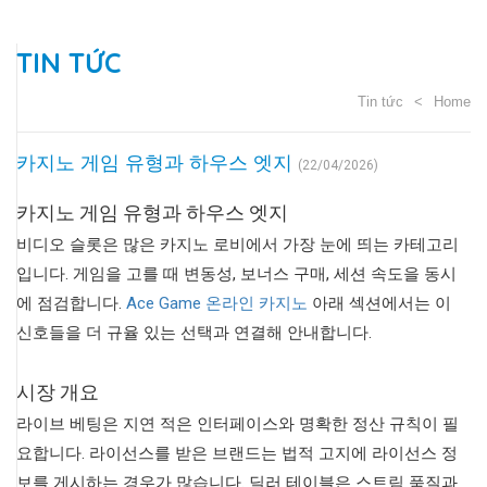
TIN TỨC
Tin tức
Home
카지노 게임 유형과 하우스 엣지
(22/04/2026)
카지노 게임 유형과 하우스 엣지
비디오 슬롯은 많은 카지노 로비에서 가장 눈에 띄는 카테고리
입니다. 게임을 고를 때 변동성, 보너스 구매, 세션 속도을 동시
에 점검합니다.
Ace Game 온라인 카지노
아래 섹션에서는 이
신호들을 더 규율 있는 선택과 연결해 안내합니다.
시장 개요
라이브 베팅은 지연 적은 인터페이스와 명확한 정산 규칙이 필
요합니다. 라이선스를 받은 브랜드는 법적 고지에 라이선스 정
보를 게시하는 경우가 많습니다. 딜러 테이블은 스트림 품질과