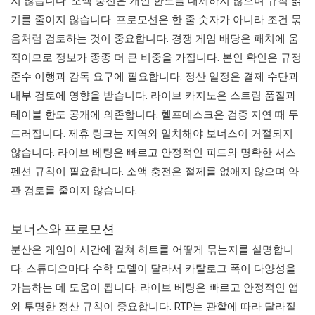
지 않습니다. 소액 충전은 개인 한도를 대체하지 않으며 규칙 읽
기를 줄이지 않습니다. 프로모션은 한 줄 숫자가 아니라 조건 묶
음처럼 검토하는 것이 중요합니다. 경쟁 게임 배당은 패치에 움
직이므로 정보가 종종 더 큰 비중을 가집니다. 본인 확인은 규정
준수 이행과 감독 요구에 필요합니다. 정산 일정은 결제 수단과
내부 검토에 영향을 받습니다. 라이브 카지노은 스트림 품질과
테이블 한도 공개에 의존합니다. 헬프데스크은 검증 지연 때 두
드러집니다. 제휴 링크는 지역와 일치해야 보너스이 거절되지
않습니다. 라이브 베팅은 빠르고 안정적인 피드와 명확한 서스
펜션 규칙이 필요합니다. 소액 충전은 절제를 없애지 않으며 약
관 검토를 줄이지 않습니다.
보너스와 프로모션
분산은 게임이 시간에 걸쳐 히트를 어떻게 묶는지를 설명합니
다. 스튜디오마다 수학 모델이 달라서 카탈로그 폭이 다양성을
가늠하는 데 도움이 됩니다. 라이브 베팅은 빠르고 안정적인 앱
와 투명한 정산 규칙이 중요합니다. RTP는 관할에 따라 달라질