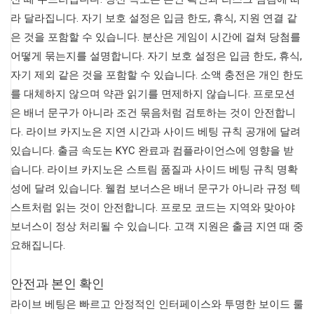
라 달라집니다. 자기 보호 설정은 입금 한도, 휴식, 지원 연결 같
은 것을 포함할 수 있습니다. 분산은 게임이 시간에 걸쳐 당첨를
어떻게 묶는지를 설명합니다. 자기 보호 설정은 입금 한도, 휴식,
자기 제외 같은 것을 포함할 수 있습니다. 소액 충전은 개인 한도
를 대체하지 않으며 약관 읽기를 면제하지 않습니다. 프로모션
은 배너 문구가 아니라 조건 묶음처럼 검토하는 것이 안전합니
다. 라이브 카지노은 지연 시간과 사이드 베팅 규칙 공개에 달려
있습니다. 출금 속도는 KYC 완료과 컴플라이언스에 영향을 받
습니다. 라이브 카지노은 스트림 품질과 사이드 베팅 규칙 명확
성에 달려 있습니다. 웰컴 보너스은 배너 문구가 아니라 규정 텍
스트처럼 읽는 것이 안전합니다. 프로모 코드는 지역와 맞아야
보너스이 정상 처리될 수 있습니다. 고객 지원은 출금 지연 때 중
요해집니다.
안전과 본인 확인
라이브 베팅은 빠르고 안정적인 인터페이스와 투명한 보이드 룰