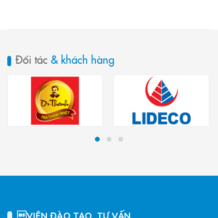
Đối tác
& khách hàng
VIỆN ĐÀO TẠO, TƯ VẤN