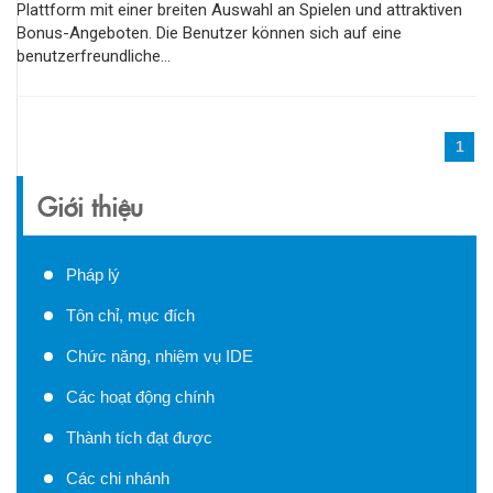
Plattform mit einer breiten Auswahl an Spielen und attraktiven
Bonus-Angeboten. Die Benutzer können sich auf eine
benutzerfreundliche...
1
Giới thiệu
Pháp lý
Tôn chỉ, mục đích
Chức năng, nhiệm vụ IDE
Các hoạt động chính
Thành tích đạt được
Các chi nhánh