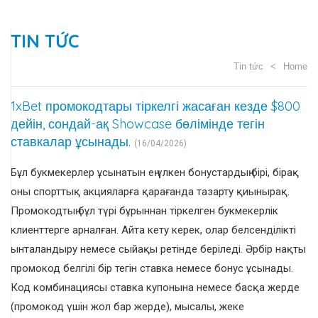
TIN TỨC
Tin tức
Home
1xBet промокодтары тіркелгі жасаған кезде $800
дейін, сондай-ақ Showcase бөлімінде тегін
ставкалар ұсынады.
(16/04/2026)
Бұл букмекерлер ұсынатын ең үлкен бонустардың бірі, бірақ
оны спорттық акцияларға қарағанда тазарту қиынырақ.
Промокодтың бұл түрі бұрыннан тіркелген букмекерлік
клиенттерге арналған. Айта кету керек, олар белсенділікті
ынталандыру немесе сыйақы ретінде беріледі. Әрбір нақты
промокод белгілі бір тегін ставка немесе бонус ұсынады.
Код комбинациясы ставка купонына немесе басқа жерде
(промокод үшін жол бар жерде), мысалы, жеке