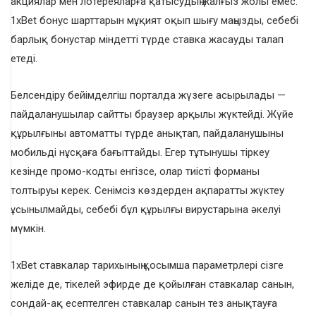
акциялар мен лотереяларға қатысудың жалғыз жолы емес.
1xBet бонус шарттарын мұқият оқып шығу маңызды, себебі
барлық бонустар міндетті түрде ставка жасауды талап
етеді.
Белсендіру бейімделгіш порталда жүзеге асырылады —
пайдаланушылар сайтты браузер арқылы жүктейді. Жүйе
құрылғыны автоматты түрде анықтап, пайдаланушыны
мобильді нұсқаға бағыттайды. Егер тұтынушы тіркеу
кезінде промо-кодты енгізсе, олар тиісті форманы
толтыруы керек. Сенімсіз көздерден ақпаратты жүктеу
ұсынылмайды, себебі бұл құрылғы вирустарына әкелуі
мүмкін.
1xBet ставкалар тарихының қосымша параметрлері сізге
желіде де, тікелей эфирде де қойылған ставкалар санын,
сондай-ақ есептелген ставкалар санын тез анықтауға