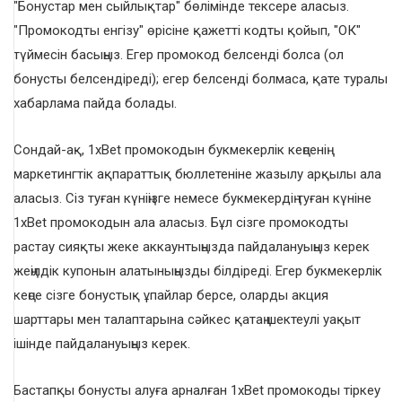
"Бонустар мен сыйлықтар" бөлімінде тексере аласыз.
"Промокодты енгізу" өрісіне қажетті кодты қойып, "ОК"
түймесін басыңыз. Егер промокод белсенді болса (ол
бонусты белсендіреді); егер белсенді болмаса, қате туралы
хабарлама пайда болады.
Сондай-ақ, 1xBet промокодын букмекерлік кеңсенің
маркетингтік ақпараттық бюллетеніне жазылу арқылы ала
аласыз. Сіз туған күніңізге немесе букмекердің туған күніне
1xBet промокодын ала аласыз. Бұл сізге промокодты
растау сияқты жеке аккаунтыңызда пайдалануыңыз керек
жеңілдік купонын алатыныңызды білдіреді. Егер букмекерлік
кеңсе сізге бонустық ұпайлар берсе, оларды акция
шарттары мен талаптарына сәйкес қатаң шектеулі уақыт
ішінде пайдалануыңыз керек.
Бастапқы бонусты алуға арналған 1xBet промокоды тіркеу