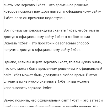
знать, что зеркало 1хбет – это временное решение,
которое поможет вам доступиться к официальному сайту
1хбет, если он временно недоступен.
Вот почему мы рекомендуем скачать 1хбет, чтобы иметь
доступ к официальному сайту 1хбет в любое время.
Скачать 1хбет – это простой и безопасный способ
получить доступ к официальному сайту 1хбет.
Однако, если вы ищете зеркало 1хбет, то вам нужно знать,
что оно может быть временным решением, и официальный
сайт 1хбет может быть доступен в любое время. В этом
случае, вам не нужно скачивать 1хбет, и вы можете
использовать зеркало 1хбет.
Важно помнить, что официальный сайт 1хбет – это safest и
наиболее надежный способ играть в онлайн-казино. Мы