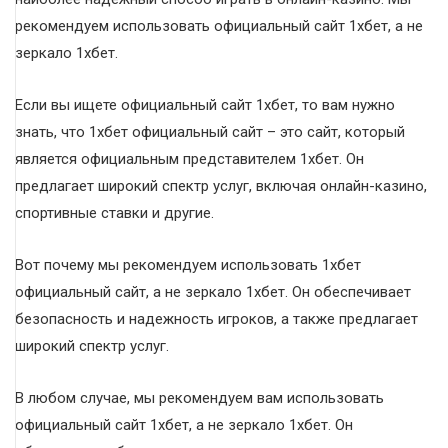
рекомендуем использовать официальный сайт 1хбет, а не
зеркало 1хбет.
Если вы ищете официальный сайт 1хбет, то вам нужно
знать, что 1хбет официальный сайт – это сайт, который
является официальным представителем 1хбет. Он
предлагает широкий спектр услуг, включая онлайн-казино,
спортивные ставки и другие.
Вот почему мы рекомендуем использовать 1хбет
официальный сайт, а не зеркало 1хбет. Он обеспечивает
безопасность и надежность игроков, а также предлагает
широкий спектр услуг.
В любом случае, мы рекомендуем вам использовать
официальный сайт 1хбет, а не зеркало 1хбет. Он