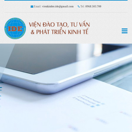
Email:
vienkinhte.ide@gmail.com
Tel:
0968.503.700