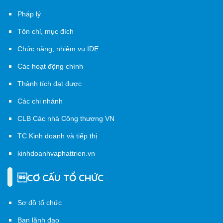
Pháp lý
Tôn chỉ, mục đích
Chức năng, nhiệm vụ IDE
Các hoạt động chính
Thành tích đạt được
Các chi nhánh
CLB Các nhà Công thương VN
TC Kinh doanh và tiếp thị
kinhdoanhvaphattrien.vn
CƠ CẤU TỔ CHỨC
Sơ đồ tổ chức
Ban lãnh đạo