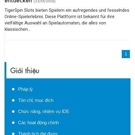
entdecken
(23/04/2026)
TigerSpin Slots bieten Spielern ein aufregendes und fesselndes
Online-Spielerlebnis. Diese Plattform ist bekannt für ihre
vielfältige Auswahl an Spielautomaten, die alles von
klassischen...
1
Giới thiệu
Pháp lý
Tôn chỉ, mục đích
Chức năng, nhiệm vụ IDE
Các hoạt động chính
Thành tích đạt được