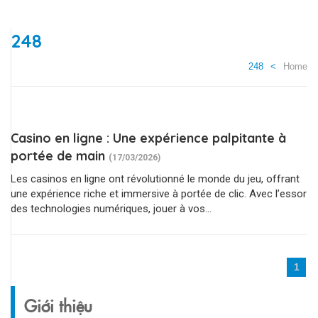
248
248
Home
Casino en ligne : Une expérience palpitante à
portée de main
(17/03/2026)
Les casinos en ligne ont révolutionné le monde du jeu, offrant
une expérience riche et immersive à portée de clic. Avec l’essor
des technologies numériques, jouer à vos...
1
Giới thiệu