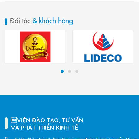
Đối tác
& khách hàng
VIỆN ĐÀO TẠO, TƯ VẤN
VÀ PHÁT TRIỂN KINH TẾ