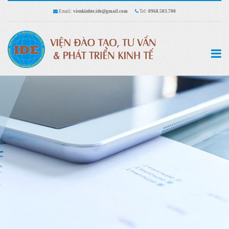
Email:
vienkinhte.ide@gmail.com
Tel:
0968.503.700