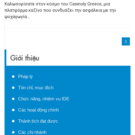
Καλωσορίσατε στον κόσμο του Casinoly Greece, μια
πλατφόρμα καζίνο που συνδυάζει την ασφάλεια με την
ψυχαγωγία....
1
Giới thiệu
Pháp lý
Tôn chỉ, mục đích
Chức năng, nhiệm vụ IDE
Các hoạt động chính
Thành tích đạt được
Các chi nhánh