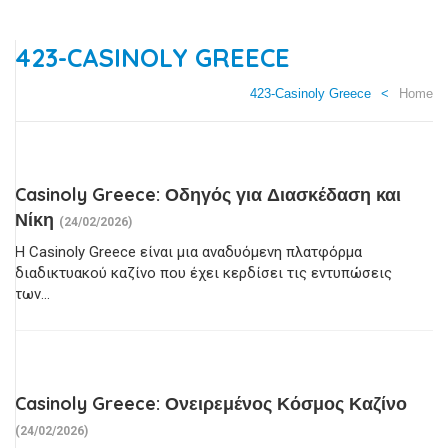
423-CASINOLY GREECE
423-Casinoly Greece
Home
Casinoly Greece: Οδηγός για Διασκέδαση και
Νίκη
(24/02/2026)
Η Casinoly Greece είναι μια αναδυόμενη πλατφόρμα
διαδικτυακού καζίνο που έχει κερδίσει τις εντυπώσεις
των...
Casinoly Greece: Ονειρεμένος Κόσμος Καζίνο
(24/02/2026)