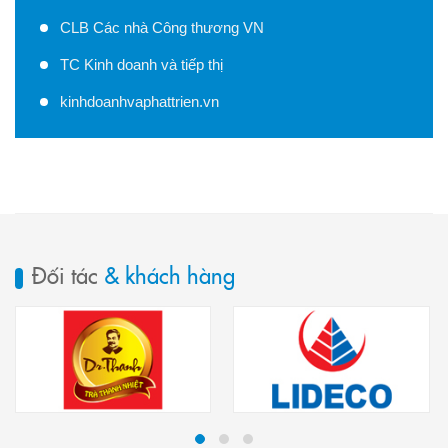
CLB Các nhà Công thương VN
TC Kinh doanh và tiếp thị
kinhdoanhvaphattrien.vn
Đối tác
& khách hàng