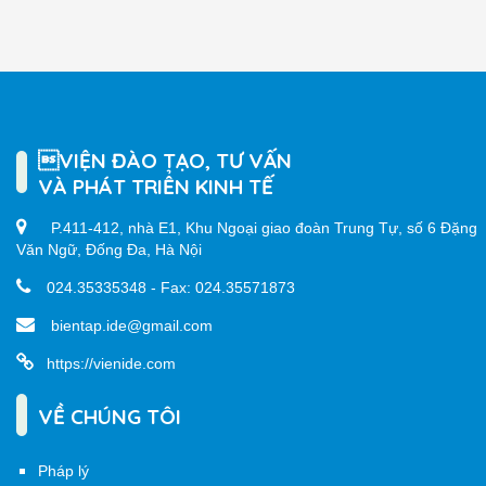
VIỆN ĐÀO TẠO, TƯ VẤN
VÀ PHÁT TRIỂN KINH TẾ
P.411-412, nhà E1, Khu Ngoại giao đoàn Trung Tự, số 6 Đặng
Văn Ngữ, Đống Đa, Hà Nội
024.35335348 - Fax: 024.35571873
bientap.ide@gmail.com
https://vienide.com
VỀ CHÚNG TÔI
Pháp lý