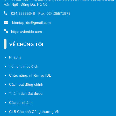
Văn Ngữ, Đống Đa, Hà Nội
024.35335348 - Fax: 024.35571873
bientap.ide@gmail.com
https://vienide.com
VỀ CHÚNG TÔI
Pháp lý
Tôn chỉ, mục đích
Chức năng, nhiệm vụ IDE
Các hoạt động chính
Thành tích đạt được
Các chi nhánh
CLB Các nhà Công thương VN