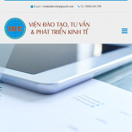
Email:
vienkinhte.ide@gmail.com
Tel:
0968.503.700