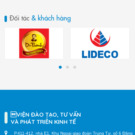
Đối tác
& khách hàng
VIỆN ĐÀO TẠO, TƯ VẤN
VÀ PHÁT TRIỂN KINH TẾ
P.411-412, nhà E1, Khu Ngoại giao đoàn Trung Tự, số 6 Đặng