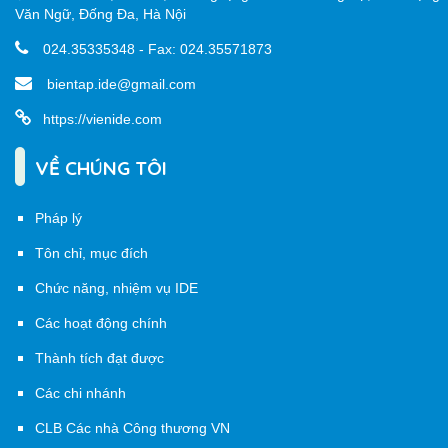
Văn Ngữ, Đống Đa, Hà Nội
024.35335348 - Fax: 024.35571873
bientap.ide@gmail.com
https://vienide.com
VỀ CHÚNG TÔI
Pháp lý
Tôn chỉ, mục đích
Chức năng, nhiệm vụ IDE
Các hoạt động chính
Thành tích đạt được
Các chi nhánh
CLB Các nhà Công thương VN