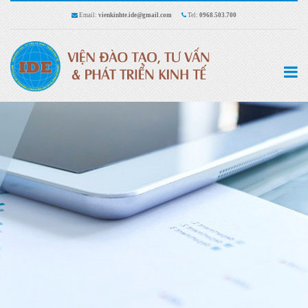
Email:
vienkinhte.ide@gmail.com
Tel:
0968.503.700