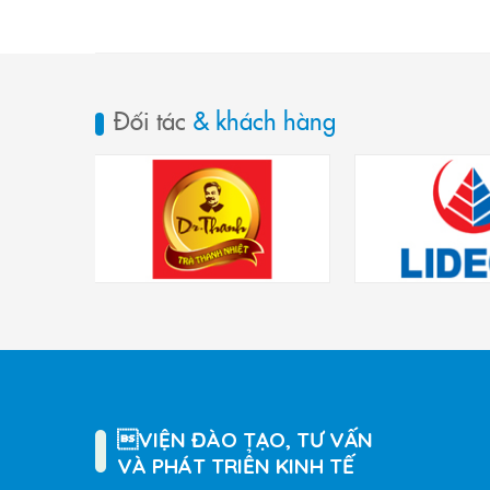
Đối tác
& khách hàng
VIỆN ĐÀO TẠO, TƯ VẤN
VÀ PHÁT TRIỂN KINH TẾ