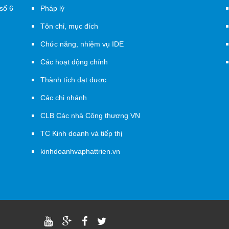
số 6
Pháp lý
Tôn chỉ, mục đích
Chức năng, nhiệm vụ IDE
Các hoạt động chính
Thành tích đạt được
Các chi nhánh
CLB Các nhà Công thương VN
TC Kinh doanh và tiếp thị
kinhdoanhvaphattrien.vn