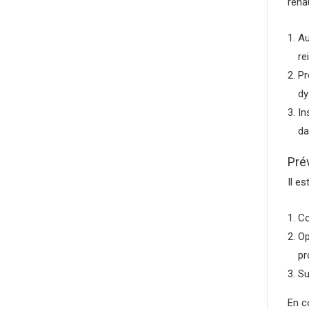
réna
Au
re
Pr
dy
In
da
Pré
Il e
Co
Op
pr
Su
En c