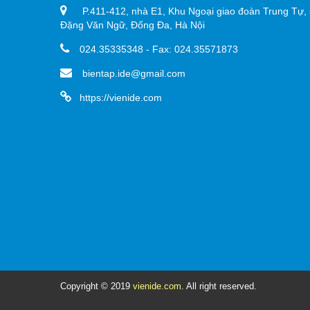
P.411-412, nhà E1, Khu Ngoại giao đoàn Trung Tự, 
Đặng Văn Ngữ, Đống Đa, Hà Nội
024.35335348 - Fax: 024.35571873
bientap.ide@gmail.com
https://vienide.com
Copyright © 2019
vienide.com
. All right reserved.