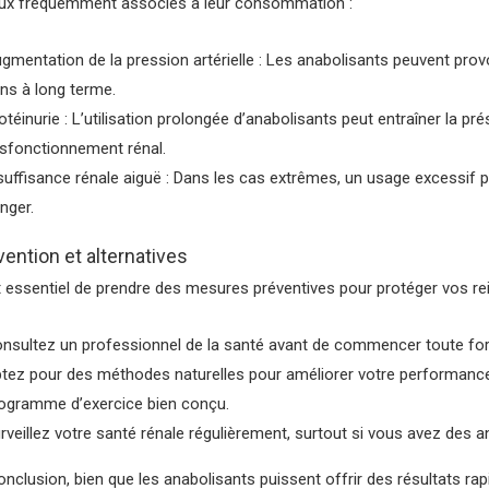
ux fréquemment associés à leur consommation :
gmentation de la pression artérielle : Les anabolisants peuvent pr
ins à long terme.
otéinurie : L’utilisation prolongée d’anabolisants peut entraîner la p
sfonctionnement rénal.
suffisance rénale aiguë : Dans les cas extrêmes, un usage excessif pe
nger.
vention et alternatives
st essentiel de prendre des mesures préventives pour protéger vos rei
nsultez un professionnel de la santé avant de commencer toute for
tez pour des méthodes naturelles pour améliorer votre performance
ogramme d’exercice bien conçu.
rveillez votre santé rénale régulièrement, surtout si vous avez des
onclusion, bien que les anabolisants puissent offrir des résultats rapid