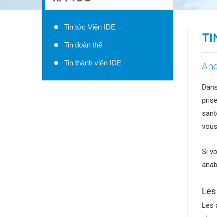
Tin tức Viện IDE
TI
Tin đoàn thể
Tin thành viên IDE
Ana
Dans
pris
sant
vous
Si v
anab
Les 
Les 