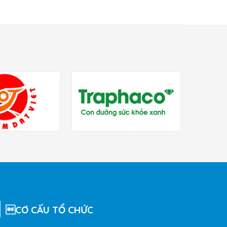
CƠ CẤU TỔ CHỨC