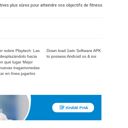
ives plus sûres pour atteindre vos objectifs de fitness.
er sobre Playtech: Las
Down load 1win Software APK
Bucks Blitz 
 desplazándolo hacia
to possess Android os & ios
Slot machi
en qué lugar Mejor
games Appl
nuevas tragamonedas
Auction we
ar en línea jugarlos