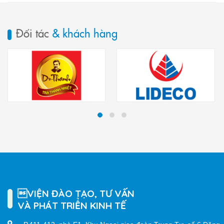
Đối tác
& khách hàng
VIỆN ĐÀO TẠO, TƯ VẤN
VÀ PHÁT TRIỂN KINH TẾ