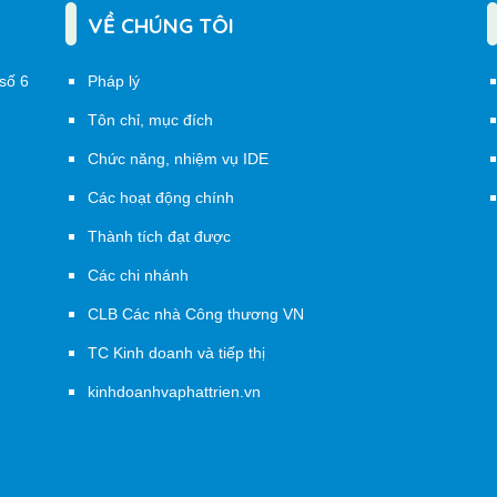
VỀ CHÚNG TÔI
số 6
Pháp lý
Tôn chỉ, mục đích
Chức năng, nhiệm vụ IDE
Các hoạt động chính
Thành tích đạt được
Các chi nhánh
CLB Các nhà Công thương VN
TC Kinh doanh và tiếp thị
kinhdoanhvaphattrien.vn