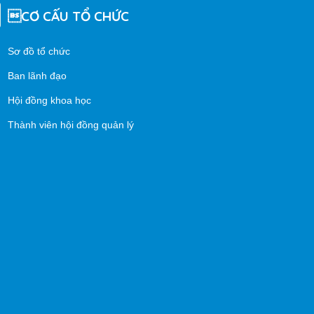
CƠ CẤU TỔ CHỨC
Sơ đồ tổ chức
Ban lãnh đạo
Hội đồng khoa học
Thành viên hội đồng quản lý