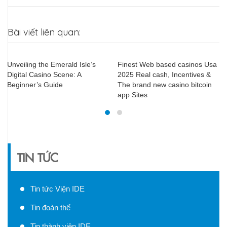
Bài viết liên quan:
Unveiling the Emerald Isle’s
Finest Web based casinos Usa
Digital Casino Scene: A
2025 Real cash, Incentives &
Beginner’s Guide
The brand new casino bitcoin
app Sites
TIN TỨC
Tin tức Viện IDE
Tin đoàn thể
Tin thành viên IDE