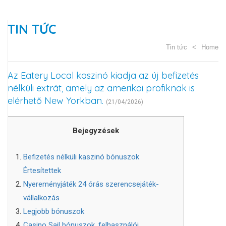
TIN TỨC
Tin tức
Home
Az Eatery Local kaszinó kiadja az új befizetés
nélküli extrát, amely az amerikai profiknak is
elérhető New Yorkban.
(21/04/2026)
Bejegyzések
Befizetés nélküli kaszinó bónuszok
Értesítettek
Nyereményjáték 24 órás szerencsejáték-
vállalkozás
Legjobb bónuszok
Casino Sail bónuszok, felhasználói