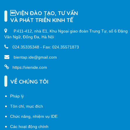
VIỆN ĐÀO TẠO, TƯ VẤN
VÀ PHÁT TRIỂN KINH TẾ
P.411-412, nhà E1, Khu Ngoại giao đoàn Trung Tự, số 6 Đặng
Văn Ngữ, Đống Đa, Hà Nội
024.35335348 - Fax: 024.35571873
bientap.ide@gmail.com
https://vienide.com
VỀ CHÚNG TÔI
Pháp lý
Tôn chỉ, mục đích
Chức năng, nhiệm vụ IDE
Các hoạt động chính