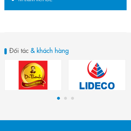
Đối tác
& khách hàng