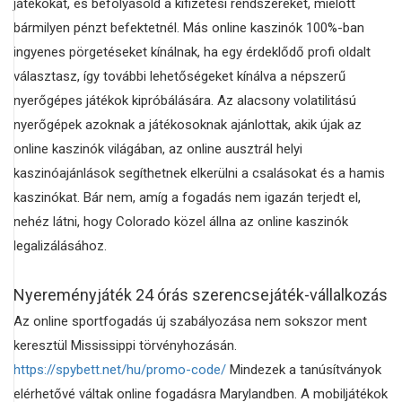
játékokat, és befolyásold a kifizetési rendszereket, mielőtt
bármilyen pénzt befektetnél. Más online kaszinók 100%-ban
ingyenes pörgetéseket kínálnak, ha egy érdeklődő profi oldalt
választasz, így további lehetőségeket kínálva a népszerű
nyerőgépes játékok kipróbálására. Az alacsony volatilitású
nyerőgépek azoknak a játékosoknak ajánlottak, akik újak az
online kaszinók világában, az online ausztrál helyi
kaszinóajánlások segíthetnek elkerülni a csalásokat és a hamis
kaszinókat. Bár nem, amíg a fogadás nem igazán terjedt el,
nehéz látni, hogy Colorado közel állna az online kaszinók
legalizálásához.
Nyereményjáték 24 órás szerencsejáték-vállalkozás
Az online sportfogadás új szabályozása nem sokszor ment
keresztül Mississippi törvényhozásán.
https://spybett.net/hu/promo-code/
Mindezek a tanúsítványok
elérhetővé váltak online fogadásra Marylandben. A mobiljátékok