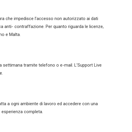
atura che impedisce l’accesso non autorizzato ai dati
fica anti- contraffazione. Per quanto riguarda le licenze,
no e Malta.
i a settimana tramite telefono o e-mail. L’Support Live
e.
datta a ogni ambiente di lavoro ed accedere con una
un esperienza completa.