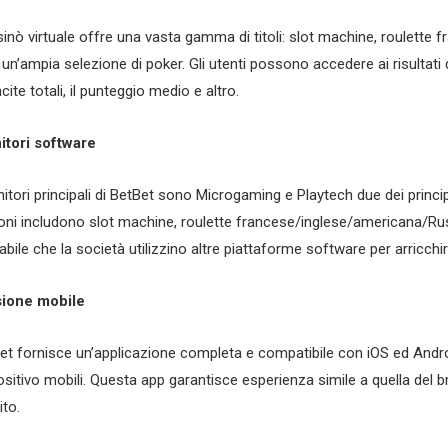
asinò virtuale offre una vasta gamma di titoli: slot machine, roulett
 un’ampia selezione di poker. Gli utenti possono accedere ai risultati
ncite totali, il punteggio medio e altro.
itori software
nitori principali di BetBet sono Microgaming e Playtech due dei principa
oni includono slot machine, roulette francese/inglese/americana/Russ
abile che la società utilizzino altre piattaforme software per arricchire
ione mobile
et fornisce un’applicazione completa e compatibile con iOS ed Android
ositivo mobili. Questa app garantisce esperienza simile a quella del 
ito.