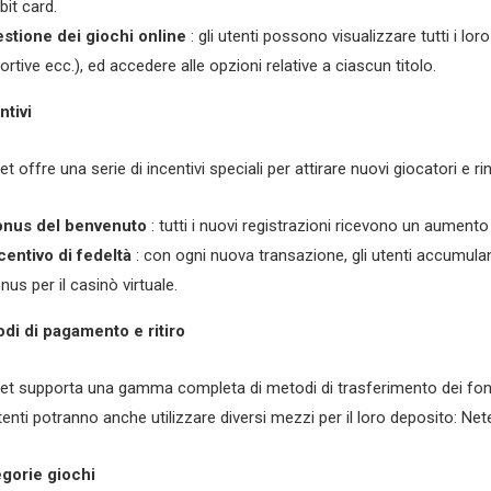
bit card.
stione dei giochi online
: gli utenti possono visualizzare tutti i l
ortive ecc.), ed accedere alle opzioni relative a ciascun titolo.
ntivi
t offre una serie di incentivi speciali per attirare nuovi giocatori e rin
onus del benvenuto
: tutti i nuovi registrazioni ricevono un aument
centivo di fedeltà
: con ogni nuova transazione, gli utenti accumula
nus per il casinò virtuale.
di di pagamento e ritiro
et supporta una gamma completa di metodi di trasferimento dei fondi 
tenti potranno anche utilizzare diversi mezzi per il loro deposito: Netell
gorie giochi