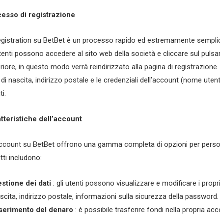
esso di registrazione
egistration su BetBet è un processo rapido ed estremamente semplic
utenti possono accedere al sito web della società e cliccare sul pulsan
riore, in questo modo verrà reindirizzato alla pagina di registrazion
 di nascita, indirizzo postale e le credenziali dell’account (nome ute
i.
tteristiche dell’account
account su BetBet offrono una gamma completa di opzioni per personal
tti includono:
stione dei dati
: gli utenti possono visualizzare e modificare i prop
scita, indirizzo postale, informazioni sulla sicurezza della password.
serimento del denaro
: è possibile trasferire fondi nella propria acc