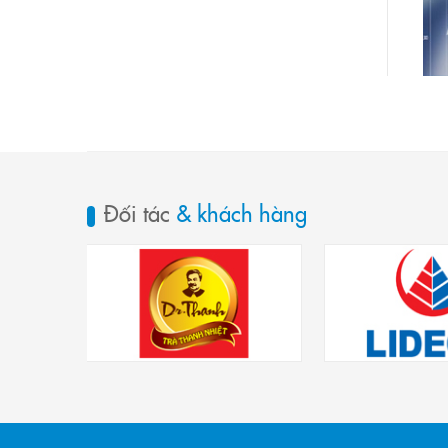
Đối tác
& khách hàng