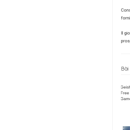
Cons
forn
Il g
pros
Bài 
kinë lojërash
Geisha Casino slot games
India
understruck, Shijoje falas
Free Gambling establishment
Sánc
enda provës nga
Game by the Aristocrat
casi
icrogaming