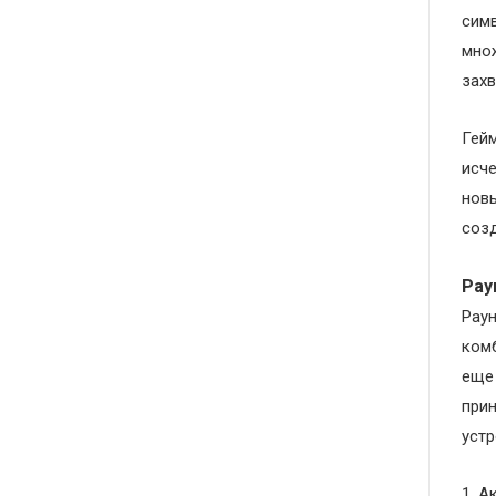
сим
мно
зах
Гейм
исче
нов
соз
Рау
Раун
комб
еще
прин
уст
Ак