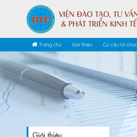
Trang chủ
Giới thiệu
Cơ cấu tổ chứ
Giới thiệu