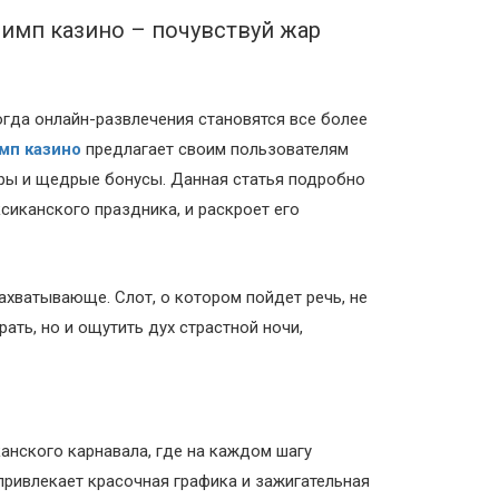
имп казино – почувствуй жар
когда онлайн-развлечения становятся все более
мп казино
предлагает своим пользователям
ры и щедрые бонусы. Данная статья подробно
сиканского праздника, и раскроет его
ахватывающе. Слот, о котором пойдет речь, не
ать, но и ощутить дух страстной ночи,
анского карнавала, где на каждом шагу
привлекает красочная графика и зажигательная