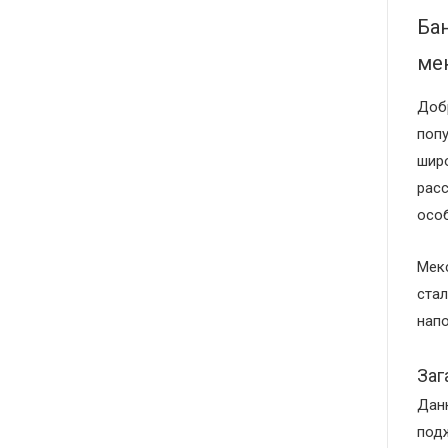
Ба
ме
Добр
поп
шир
расс
осо
Мекс
стал
напо
Заг
Данн
подж