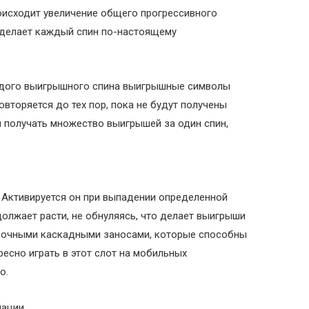
оисходит увеличение общего прогрессивного
 делает каждый спин по-настоящему
каждого выигрышного спина выигрышные символы
овторяется до тех пор, пока не будут получены
 получать множество выигрышей за один спин,
 Активируется он при выпадении определенной
олжает расти, не обнуляясь, что делает выигрыши
овочными каскадными заносами, которые способны
есно играть в этот слот на мобильных
о.
ации.