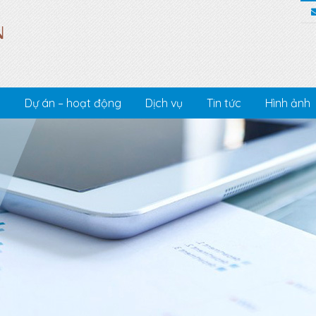
c
Dự án – hoạt động
Dịch vụ
Tin tức
Hình ảnh