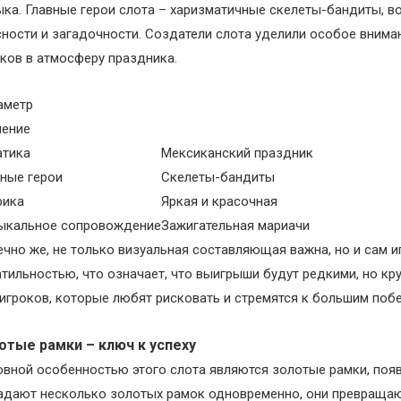
ка. Главные герои слота – харизматичные скелеты-бандиты, в
ности и загадочности. Создатели слота уделили особое внима
ков в атмосферу праздника.
аметр
чение
атика
Мексиканский праздник
вные герои
Скелеты-бандиты
фика
Яркая и красочная
ыкальное сопровождение
Зажигательная мариачи
чно же, не только визуальная составляющая важна, но и сам 
тильностью, что означает, что выигрыши будут редкими, но к
игроков, которые любят рисковать и стремятся к большим поб
отые рамки – ключ к успеху
вной особенностью этого слота являются золотые рамки, поя
адают несколько золотых рамок одновременно, они превращают