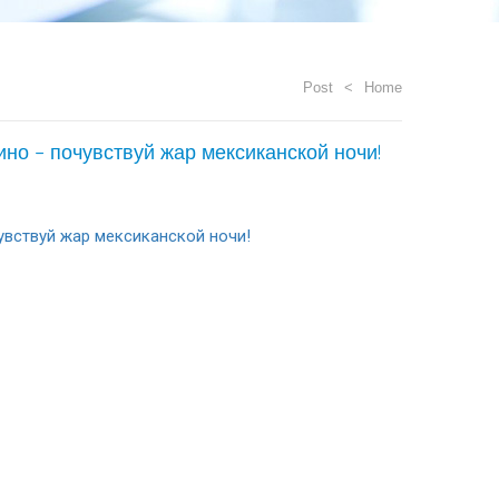
Post
Home
но – почувствуй жар мексиканской ночи!
увствуй жар мексиканской ночи!