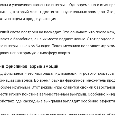
волы и увеличивая шансы на выигрыш. Одновременно с этим пр
жителя, который может достигать внушительных размеров. Это
ватывающим и предвкушающим.
плей слота построен на каскадах. Это означает, что после 
зают с барабанов, а на их место падают новые. Этот процесс п
ые выигрышные комбинации. Такая механика позволяет игрокам
давая неповторимую атмосферу азарта.
нд фриспинов: взрыв эмоций
д фриспинов – это настоящая кульминация игрового процесса.
инации символов. Во время раунда фриспинов, множитель прод
 более крупными. Этот режим игры славится своими безостан
ести игроку поистине величественный выигрыш. Особенно интер
ройствах, где каскадные выигрыши выглядят особенно эффектн
тивация раунда фриспинов при выпадении специальной комбин