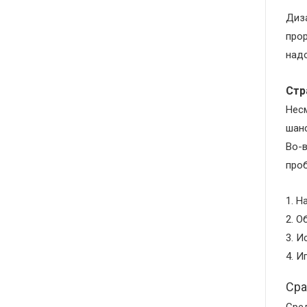
Диза
прор
надо
Стр
Несм
шанс
Во-в
проб
На
Об
Ис
Иг
Сра