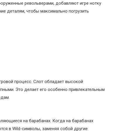
ооруженные револьверами, добавляют игре нотку
ние деталям, чтобы максимально погрузить
игровой процесс. Слот обладает высокой
рупными. Это делает его особенно привлекательным
едам.
вляющиеся на барабанах. Когда на барабанах
ся в Wild-символы, заменяя собой другие