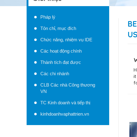
Pháp lý
BE
Tôn chỉ, mục đích
US
Chức năng, nhiệm vụ IDE
Các hoạt động chính
W
Thành tích đạt được
H
Các chi nhánh
i
f
CLB Các nhà Công thương
VN
TC Kinh doanh và tiếp thị
kinhdoanhvaphattrien.vn