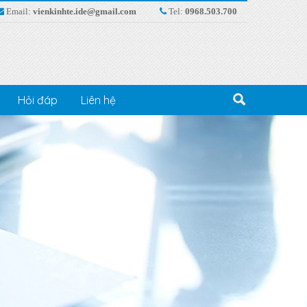
Email:
vienkinhte.ide@gmail.com
Tel:
0968.503.700
Hỏi đáp
Liên hệ