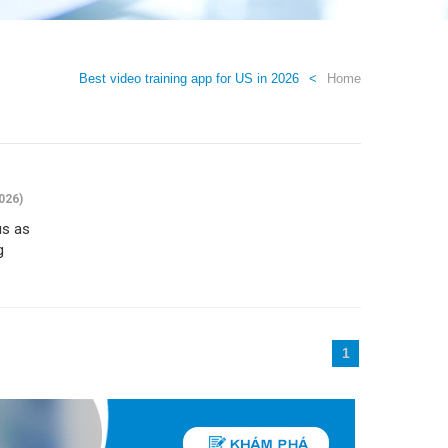
Best video training app for US in 2026
Home
026)
us as
g
1