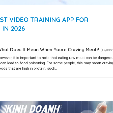
ST VIDEO TRAINING APP FOR
 IN 2026
hat Does It Mean When Youre Craving Meat?
(12/03/2
owever, it is important to note that eating raw meat can be dangero
t can lead to food poisoning. For some people, this may mean cravin
oods that are high in protein, such...