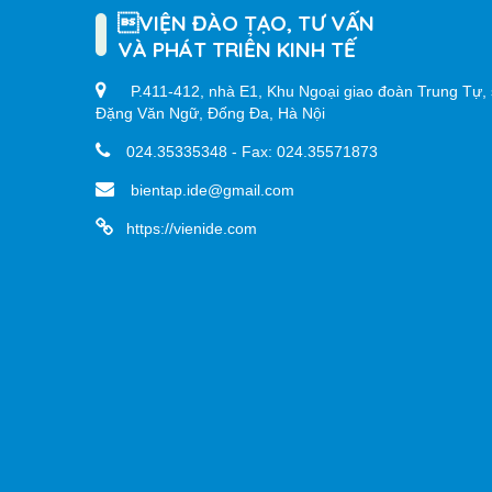
VIỆN ĐÀO TẠO, TƯ VẤN
VÀ PHÁT TRIỂN KINH TẾ
P.411-412, nhà E1, Khu Ngoại giao đoàn Trung Tự, 
Đặng Văn Ngữ, Đống Đa, Hà Nội
024.35335348 - Fax: 024.35571873
bientap.ide@gmail.com
https://vienide.com