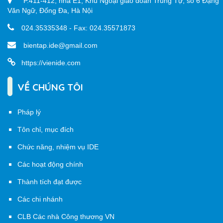
P.411-412, nhà E1, Khu Ngoại giao đoàn Trung Tự, số 6 Đặng
Văn Ngữ, Đống Đa, Hà Nội
024.35335348 - Fax: 024.35571873
bientap.ide@gmail.com
https://vienide.com
VỀ CHÚNG TÔI
Pháp lý
Tôn chỉ, mục đích
Chức năng, nhiệm vụ IDE
Các hoạt động chính
Thành tích đạt được
Các chi nhánh
CLB Các nhà Công thương VN