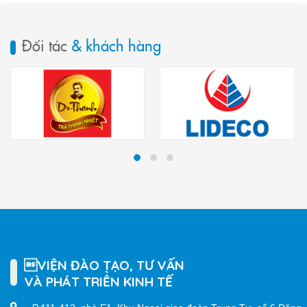
Đối tác
& khách hàng
VIỆN ĐÀO TẠO, TƯ VẤN
VÀ PHÁT TRIỂN KINH TẾ