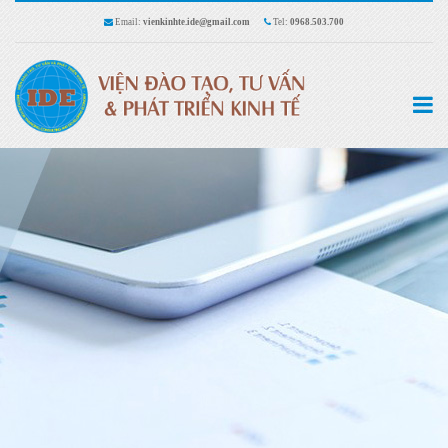
Email:
vienkinhte.ide@gmail.com
Tel:
0968.503.700