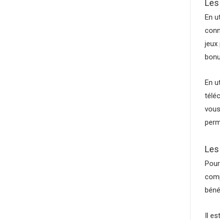
Les
En u
conn
jeux
bonu
En u
télé
vous
perm
Les
Pour
comp
béné
Il e