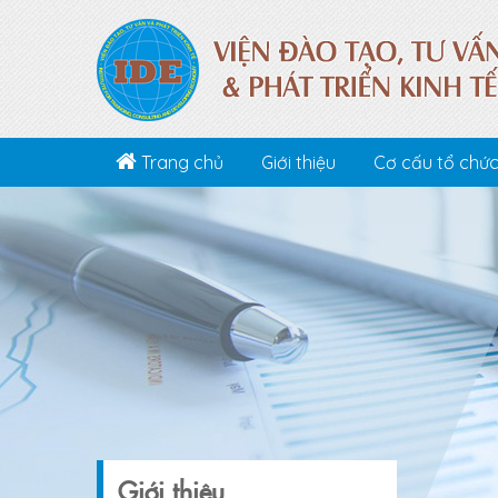
Trang chủ
Giới thiệu
Cơ cấu tổ chứ
Giới thiệu