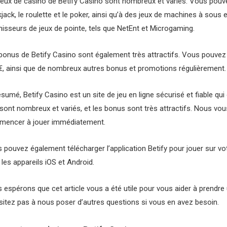
jeux de casino de Betify Casino sont nombreux et variés. Vous pouv
kjack, le roulette et le poker, ainsi qu’à des jeux de machines à sous 
nisseurs de jeux de pointe, tels que NetEnt et Microgaming.
bonus de Betify Casino sont également très attractifs. Vous pouvez
€, ainsi que de nombreux autres bonus et promotions régulièrement.
ésumé, Betify Casino est un site de jeu en ligne sécurisé et fiable qui
 sont nombreux et variés, et les bonus sont très attractifs. Nous 
encer à jouer immédiatement.
 pouvez également télécharger l’application Betify pour jouer sur votr
 les appareils iOS et Android.
 espérons que cet article vous a été utile pour vous aider à prendre
sitez pas à nous poser d’autres questions si vous en avez besoin.