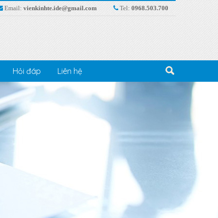
Email:
vienkinhte.ide@gmail.com
Tel:
0968.503.700
Hỏi đáp
Liên hệ