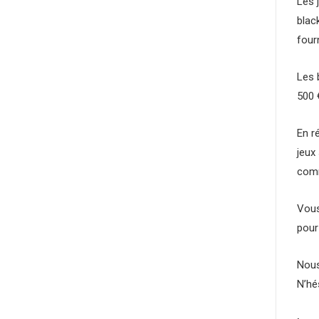
Les 
blac
four
Les 
500 
En r
jeux
comm
Vous
pour
Nous
N’hé