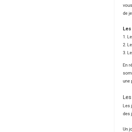
vous
de j
Les 
Le
Le
Le
En r
somm
une 
Les
Les 
des j
Un j