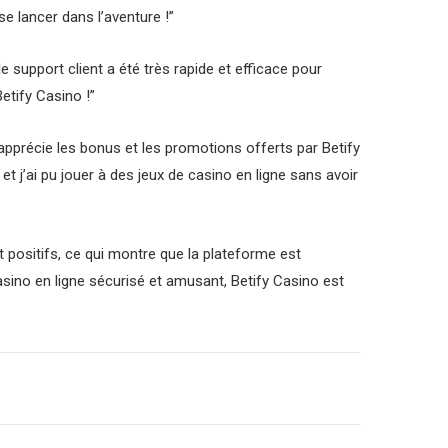
se lancer dans l’aventure !”
 support client a été très rapide et efficace pour
etify Casino !”
apprécie les bonus et les promotions offerts par Betify
t j’ai pu jouer à des jeux de casino en ligne sans avoir
 positifs, ce qui montre que la plateforme est
casino en ligne sécurisé et amusant, Betify Casino est