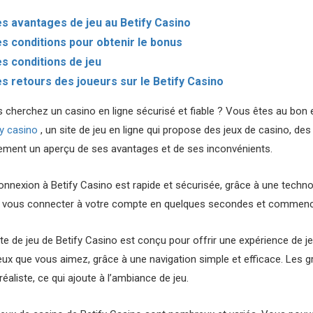
s avantages de jeu au Betify Casino
s conditions pour obtenir le bonus
s conditions de jeu
s retours des joueurs sur le Betify Casino
 cherchez un casino en ligne sécurisé et fiable ? Vous êtes au bon e
fy casino
, un site de jeu en ligne qui propose des jeux de casino, de
ement un aperçu de ses avantages et de ses inconvénients.
onnexion à Betify Casino est rapide et sécurisée, grâce à une tech
i vous connecter à votre compte en quelques secondes et commenc
ite de jeu de Betify Casino est conçu pour offrir une expérience de j
jeux que vous aimez, grâce à une navigation simple et efficace. Les
réaliste, ce qui ajoute à l’ambiance de jeu.