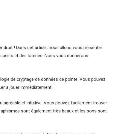
ndroit ! Dans cet article, nous allons vous présenter
s sports et des loteries. Nous vous donnerons
nologie de cryptage de données de pointe. Vous pouvez
er à jouer immédiatement.
eu agréable et intuitive. Vous pouvez facilement trouver
 graphismes sont également très beaux et les sons sont