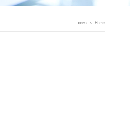
news
Home