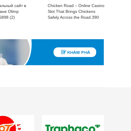
льный сайт в
Chicken Road – Online Casino
Magyar On
ане Olimp
Slot That Brings Chickens
azonnali re
6898 (2)
Safely Across the Road.390
jtkkezdsse