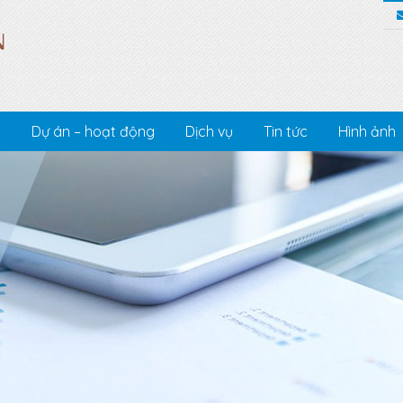
c
Dự án – hoạt động
Dịch vụ
Tin tức
Hình ảnh