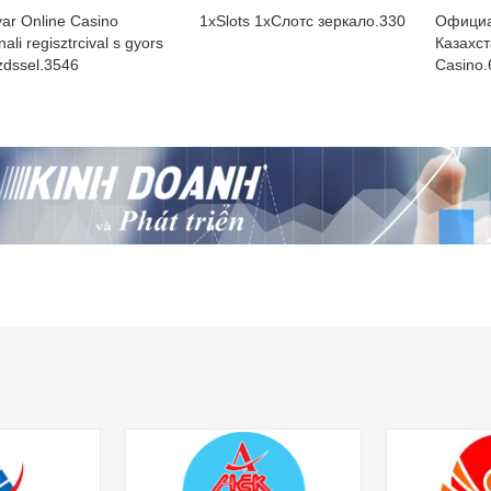
ar Online Casino
1xSlots 1хСлотс зеркало.330
Официа
ali regisztrcival s gyors
Казахст
ezdssel.3546
Casino.