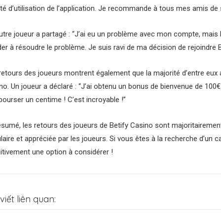
lité d’utilisation de l’application. Je recommande à tous mes amis de 
utre joueur a partagé : “J’ai eu un problème avec mon compte, mais le
der à résoudre le problème. Je suis ravi de ma décision de rejoindre B
retours des joueurs montrent également que la majorité d’entre eux 
no. Un joueur a déclaré : “J’ai obtenu un bonus de bienvenue de 100€ e
bourser un centime ! C’est incroyable !”
ésumé, les retours des joueurs de Betify Casino sont majoritairement
laire et appréciée par les joueurs. Si vous êtes à la recherche d’un 
nitivement une option à considérer !
viết liên quan: