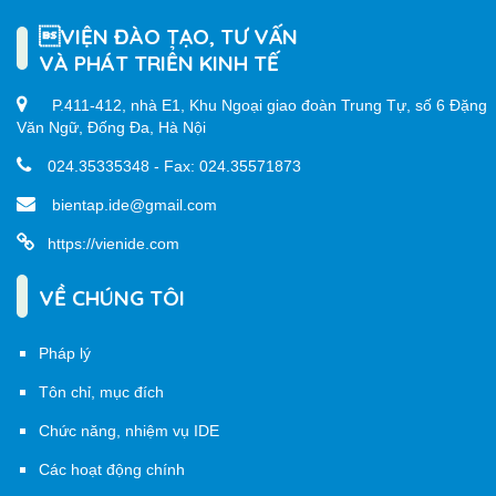
VIỆN ĐÀO TẠO, TƯ VẤN
VÀ PHÁT TRIỂN KINH TẾ
P.411-412, nhà E1, Khu Ngoại giao đoàn Trung Tự, số 6 Đặng
Văn Ngữ, Đống Đa, Hà Nội
024.35335348 - Fax: 024.35571873
bientap.ide@gmail.com
https://vienide.com
VỀ CHÚNG TÔI
Pháp lý
Tôn chỉ, mục đích
Chức năng, nhiệm vụ IDE
Các hoạt động chính