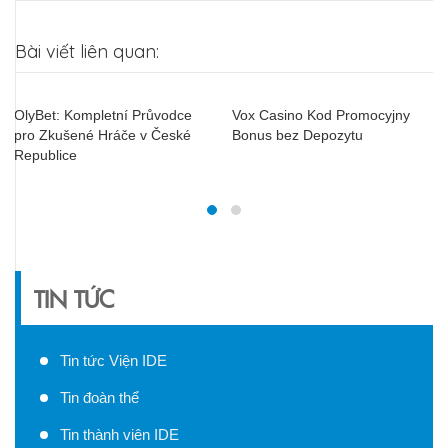
Bài viết liên quan:
OlyBet: Kompletní Průvodce
Vox Casino Kod Promocyjny
pro Zkušené Hráče v České
Bonus bez Depozytu
Republice
TIN TỨC
Tin tức Viện IDE
Tin đoàn thể
Tin thành viên IDE