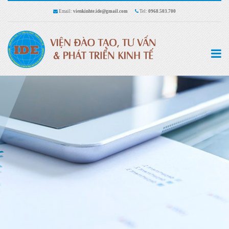
Email:
vienkinhte.ide@gmail.com
Tel:
0968.503.700