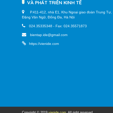
VÀ PHÁT TRIỂN KINH TẾ
P.411-412, nhà E1, Khu Ngoại giao đoàn Trung Tự, 
Đặng Văn Ngữ, Đống Đa, Hà Nội
024.35335348 - Fax: 024.35571873
bientap.ide@gmail.com
https://vienide.com
Copyright © 2019
vienide.com
. All right reserved.