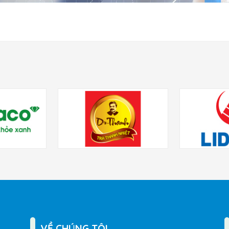
VỀ CHÚNG TÔI