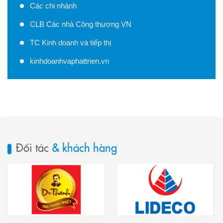
Các chi nhánh
CLB Các nhà Công thương VN
TC Kinh doanh và tiếp thị
kinhdoanhvaphattrien.vn
Đối tác
& khách hàng