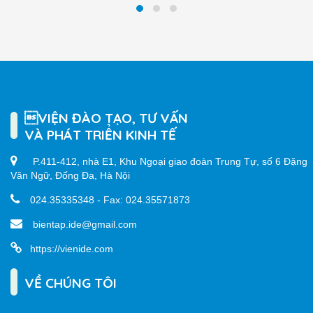
VIỆN ĐÀO TẠO, TƯ VẤN
VÀ PHÁT TRIỂN KINH TẾ
P.411-412, nhà E1, Khu Ngoại giao đoàn Trung Tự, số 6 Đặng
Văn Ngữ, Đống Đa, Hà Nội
024.35335348 - Fax: 024.35571873
bientap.ide@gmail.com
https://vienide.com
VỀ CHÚNG TÔI