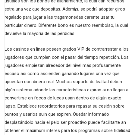
usuales son los bonos de allanamiento, la cual dan recursos
extra una vez que depositas. Ademí¡s, se podrí¡ adoptar giros
regalado para jugar a las tragamonedas carente usar tu
particular dinero. Diferente bono es nuestro reembolso, la cual
devuelve la mayoría de las pérdidas.
Los casinos en línea poseen grados VIP de contrarrestar a los
jugadores que cumplen con el pasar del tiempo repetición. Los
jugadores empiezan alrededor del nivel más profusamente
escaso así­ como ascienden ganando lugares una vez que
apuestan con dinero real. Muchos soporte de lealtad deben
algún sistema adonde las características expiran si no llegan a
convertirse en focos de luces usan dentro de algún exacto
lapso. Establece recordatorios para repasar su cesión sobre
puntos y usarlos suin que expiren. Quedar informado
desplazándolo hacia el pelo ser proactivo puede facilitarte an
obtener el máximum interés para los programas sobre fidelidad