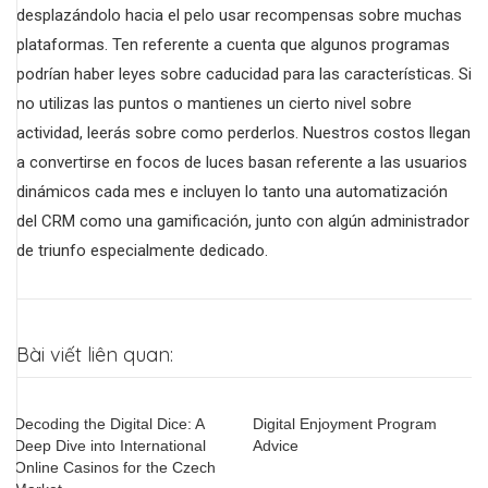
desplazándolo hacia el pelo usar recompensas sobre muchas
plataformas. Ten referente a cuenta que algunos programas
podrían haber leyes sobre caducidad para las características. Si
no utilizas las puntos o mantienes un cierto nivel sobre
actividad, leerás sobre como perderlos. Nuestros costos llegan
a convertirse en focos de luces basan referente a las usuarios
dinámicos cada mes e incluyen lo tanto una automatización
del CRM como una gamificación, junto con algún administrador
de triunfo especialmente dedicado.
Bài viết liên quan:
Decoding the Digital Dice: A
Digital Enjoyment Program
Deep Dive into International
Advice
Online Casinos for the Czech