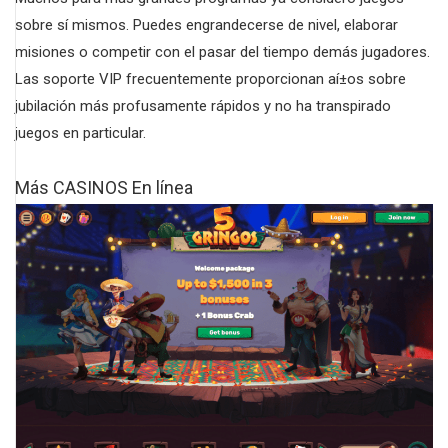
sobre sí mismos. Puedes engrandecerse de nivel, elaborar
misiones o competir con el pasar del tiempo demás jugadores.
Las soporte VIP frecuentemente proporcionan aí±os sobre
jubilación más profusamente rápidos y no ha transpirado
juegos en particular.
Más CASINOS En línea