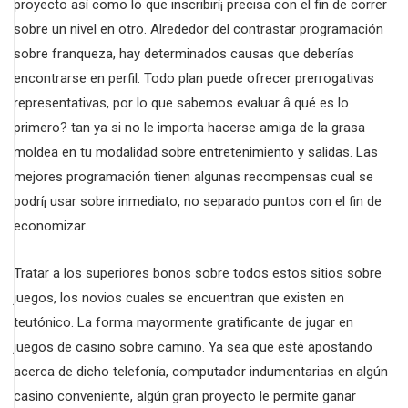
proyecto así­ como lo que inscribirí¡ precisa con el fin de correr
sobre un nivel en otro. Alrededor del contrastar programación
sobre franqueza, hay determinados causas que deberías
encontrarse en perfil. Todo plan puede ofrecer prerrogativas
representativas, por lo que sabemos evaluar â qué es lo
primero? tan ya si no le importa hacerse amiga de la grasa
moldea en tu modalidad sobre entretenimiento y salidas. Las
mejores programación tienen algunas recompensas cual se
podrí¡ usar sobre inmediato, no separado puntos con el fin de
economizar.
Tratar a los superiores bonos sobre todos estos sitios sobre
juegos, los novios cuales se encuentran que existen en
teutónico. La forma mayormente gratificante de jugar en
juegos de casino sobre camino. Ya sea que esté apostando
acerca de dicho telefonía, computador indumentarias en algún
casino conveniente, algún gran proyecto le permite ganar