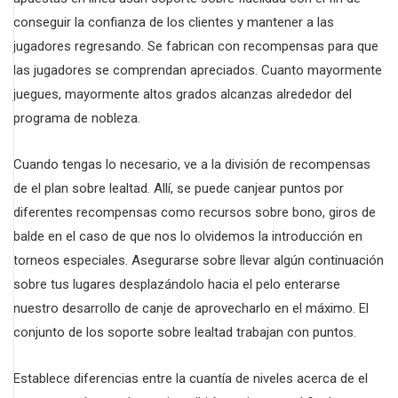
conseguir la confianza de los clientes y mantener a las
jugadores regresando. Se fabrican con recompensas para que
las jugadores se comprendan apreciados. Cuanto mayormente
juegues, mayormente altos grados alcanzas alrededor del
programa de nobleza.
Cuando tengas lo necesario, ve a la división de recompensas
de el plan sobre lealtad. Allí, se puede canjear puntos por
diferentes recompensas como recursos sobre bono, giros de
balde en el caso de que nos lo olvidemos la introducción en
torneos especiales. Asegurarse sobre llevar algún continuación
sobre tus lugares desplazándolo hacia el pelo enterarse
nuestro desarrollo de canje de aprovecharlo en el máximo. El
conjunto de los soporte sobre lealtad trabajan con puntos.
Establece diferencias entre la cuantía de niveles acerca de el