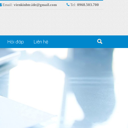
Email:
vienkinhte.ide@gmail.com
Tel:
0968.503.700
Hỏi đáp
Liên hệ