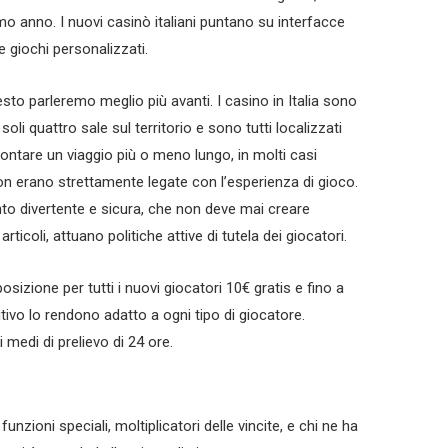
mo anno. I nuovi casinò italiani puntano su interfacce
 e giochi personalizzati.
to parleremo meglio più avanti. I casino in Italia sono
oli quattro sale sul territorio e sono tutti localizzati
frontare un viaggio più o meno lungo, in molti casi
on erano strettamente legate con l’esperienza di gioco.
to divertente e sicura, che non deve mai creare
ticoli, attuano politiche attive di tutela dei giocatori.
izione per tutti i nuovi giocatori 10€ gratis e fino a
itivo lo rendono adatto a ogni tipo di giocatore.
 medi di prelievo di 24 ore.
nzioni speciali, moltiplicatori delle vincite, e chi ne ha