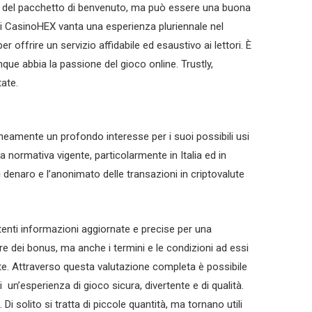
ali del pacchetto di benvenuto, ma può essere una buona
 di CasinoHEX vanta una esperienza pluriennale nel
offrire un servizio affidabile ed esaustivo ai lettori. È
que abbia la passione del gioco online. Trustly,
ate.
neamente un profondo interesse per i suoi possibili usi
a normativa vigente, particolarmente in Italia ed in
i denaro e l’anonimato delle transazioni in criptovalute
 utenti informazioni aggiornate e precise per una
e dei bonus, ma anche i termini e le condizioni ad essi
nte. Attraverso questa valutazione completa è possibile
i un’esperienza di gioco sicura, divertente e di qualità.
Di solito si tratta di piccole quantità, ma tornano utili