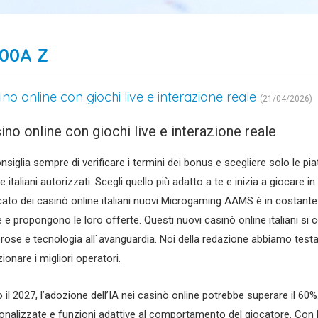
00A Z
ino online con giochi live e interazione reale
(21/04/2026)
ino online con giochi live e interazione reale
onsiglia sempre di verificare i termini dei bonus e scegliere solo le 
e italiani autorizzati. Scegli quello più adatto a te e inizia a giocare in
ato dei casinò online italiani nuovi Microgaming AAMS è in costante 
e e propongono le loro offerte. Questi nuovi casinò online italiani s
rose e tecnologia all`avanguardia. Noi della redazione abbiamo test
ionare i migliori operatori.
o il 2027, l’adozione dell’IA nei casinò online potrebbe superare il 
onalizzate e funzioni adattive al comportamento del giocatore. Con l’e