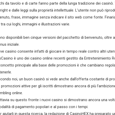
chi da tavolo e di carte fanno parte della lunga tradizione dei casinò. 
ight e dalle leggi sulla proprietà intellettuale. L’utente non può riprod
enuto, frase, immagine senza indicare il sito web come fonte. Finaria 
tra cui loghi, immagini e illustrazioni varie.
no disponibili ben cinque versioni del pacchetto di benvenuto, oltre a p
nus iniziale.
 live casino consente infatti di giocare in tempo reale contro altri ute
sCasino è uno dei casino online recenti gestito da Entretenimiento 
 concetto principale alla base delle promozioni è che cambiano regol
tenerle.
condo noi, un buon casinò si vede anche dall’offerta costante di promozi
 promozioni attive per gli iscritti dimostrano ancora di più l’ambizion
mbling online.
ttavia su questo fronte i nuovi casino si dimostrano ancora una volta 
dalità di pagamento popolari e al passo con i tempi.
r aiutarli in questa ricerca, la redazione di CasinoHEX ha preparato 