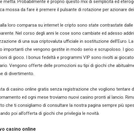
ne metta. Probabilmente è proprio questo mix di semplicità ed eterog
ica mossa da fare è premere il pulsante di rotazione per azionare dei r
dalla loro comparsa su internet le cripto sono state contrastate dal
parente. Nel corso degli anni le cose sono cambiate ed adesso addiri
izzazione di una sua criptovaluta ufficiale in sostituzione dell’Euro. 
o importanti che vengono gestite in modo serio e scrupoloso. I gioca
ioni di gioco. I bonus fedeltà e programmi VIP sono rivolti ai giocator
vario. Vengono offerte delle promozioni su tipi di giochi che abitualmen
e di divertimento.
ista di casino online gratis senza registrazione che vogliono tentare d
ornamento ed ogni mese troviamo nuovi casino pronti al lancio. Rim
to che ti consigliamo di consultare la nostra pagina sempre più spes
ndo poi all’offerta di giochi che privilegia le novità.
vo casino online