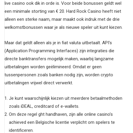
live casino ook dik in orde is. Voor beide bonussen geldt wel
een minimale storting van € 20. Hard Rock Casino heeft niet
alleen een sterke naam, maar maakt ook indruk met de drie
welkomstbonussen waar je als nieuwe speler uit kunt kiezen.
Maar dat geldt alleen als je in fiat valuta uitbetaalt. API’s
(Application Programming Interfaces) zijn integraties die
directe banktransfers mogelijk maken, waarbij langzame
uitbetalingen worden geëlimineerd. Omdat er geen
tussenpersonen zoals banken nodig zijn, worden crypto
uitbetalingen vrijwel direct verwerkt.
Je kunt waarschijnlijk kiezen uit meerdere betaalmethoden
zoals iDEAL, creditcard of e-wallets.
Om deze regel ght handhaven, zijn alle online casino’s
achieved een Belgische licentie verplicht om spelers te
identificeren.