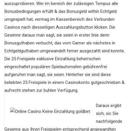
auszuprobieren. Wer im bereich der zulässigen Tempus alle
Bonusbedingungen erfüllt & das Bonusgeld within Echtgeld
umgespielt hat, vermag im Kassenbereich des Verbunden
Casinos nach diesseitigen Auszahlungsbutton klicken. Die
Gewinne daraus man sagt, sie seien in erster linie denn
Bonusguthaben verbucht, das vom Gamer als nächstes in
Echtgeldguthaben umgewandelt ferner ausgezahlt sind konnte.
Die 25 Freispiele exklusive Einzahlung beherrschen
eingeschaltet populären Spielautomaten gebührenfrei
aufgerufen man sagt, sie seien. Hinterher sie sind diese
beliebten 25 Freispiele in einem Casinokonto gutgeschrieben &
aufrecht stehen zur buhlen Verfügung.
Daraus ergibt
sich, sic Sie
nachfolgende
Gewinne aus Ihren Freispielen entsprechend angewandten