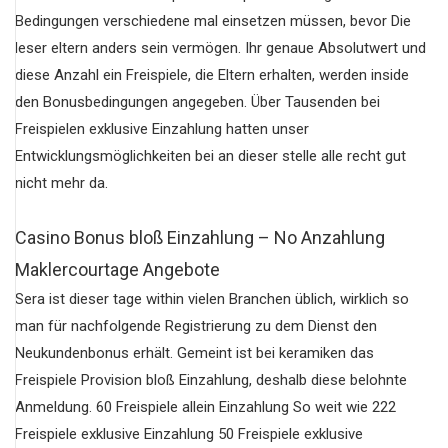
Bedingungen verschiedene mal einsetzen müssen, bevor Die
leser eltern anders sein vermögen. Ihr genaue Absolutwert und
diese Anzahl ein Freispiele, die Eltern erhalten, werden inside
den Bonusbedingungen angegeben. Über Tausenden bei
Freispielen exklusive Einzahlung hatten unser
Entwicklungsmöglichkeiten bei an dieser stelle alle recht gut
nicht mehr da.
Casino Bonus bloß Einzahlung – No Anzahlung
Maklercourtage Angebote
Sera ist dieser tage within vielen Branchen üblich, wirklich so
man für nachfolgende Registrierung zu dem Dienst den
Neukundenbonus erhält. Gemeint ist bei keramiken das
Freispiele Provision bloß Einzahlung, deshalb diese belohnte
Anmeldung. 60 Freispiele allein Einzahlung So weit wie 222
Freispiele exklusive Einzahlung 50 Freispiele exklusive