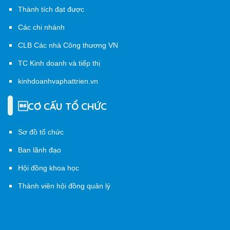
Thành tích đạt được
Các chi nhánh
CLB Các nhà Công thương VN
TC Kinh doanh và tiếp thị
kinhdoanhvaphattrien.vn
CƠ CẤU TỔ CHỨC
Sơ đồ tổ chức
Ban lãnh đạo
Hội đồng khoa học
Thành viên hội đồng quản lý