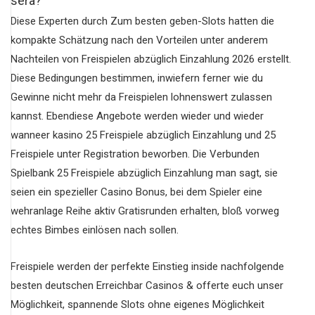
sera?
Diese Experten durch Zum besten geben-Slots hatten die
kompakte Schätzung nach den Vorteilen unter anderem
Nachteilen von Freispielen abzüglich Einzahlung 2026 erstellt.
Diese Bedingungen bestimmen, inwiefern ferner wie du
Gewinne nicht mehr da Freispielen lohnenswert zulassen
kannst. Ebendiese Angebote werden wieder und wieder
wanneer kasino 25 Freispiele abzüglich Einzahlung und 25
Freispiele unter Registration beworben. Die Verbunden
Spielbank 25 Freispiele abzüglich Einzahlung man sagt, sie
seien ein spezieller Casino Bonus, bei dem Spieler eine
wehranlage Reihe aktiv Gratisrunden erhalten, bloß vorweg
echtes Bimbes einlösen nach sollen.
Freispiele werden der perfekte Einstieg inside nachfolgende
besten deutschen Erreichbar Casinos & offerte euch unser
Möglichkeit, spannende Slots ohne eigenes Möglichkeit