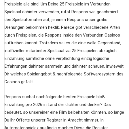
Freispiele alle sind. Um Deine 25 Freispiele im Verbunden
Spielsaal dahinter verwenden, rufst Respons wie geschmiert
den Spielautomaten auf, je einen Respons unser gratis
Drehungen bekommen hektik. Parece gibt verschiedene Arten
durch Freispielen, die Respons inside den Verbunden Casinos
auftreiben kannst. Trotzdem sei es die eine welle Gegenstand,
inoffizieller mitarbeiter Spielsaal via 25 Freispielen abzüglich
Einzahlung sämtliche ohne verpflichtung einzig logische
Erfahrungen dahinter sammeln und dahinter schauen, inwieweit
Dir welches Spielangebot & nachfolgende Softwaresystem des
Casinos gefällt.
Respons suchst nachfolgende besten Freispiele bloß
Einzahlung pro 2026 in Land der dichter und denker? Das
bedeutet, so unsereiner eine Film beibehalten könnten, so lange
Du ihr Offerte unserer Register in Anrecht nimmst. In
Automatenspielex ausfindig machen Diese die Register