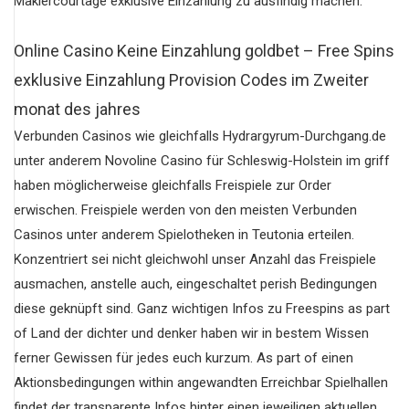
Maklercourtage exklusive Einzahlung zu ausfindig machen.
Online Casino Keine Einzahlung goldbet – Free Spins
exklusive Einzahlung Provision Codes im Zweiter
monat des jahres
Verbunden Casinos wie gleichfalls Hydrargyrum-Durchgang.de
unter anderem Novoline Casino für Schleswig-Holstein im griff
haben möglicherweise gleichfalls Freispiele zur Order
erwischen. Freispiele werden von den meisten Verbunden
Casinos unter anderem Spielotheken in Teutonia erteilen.
Konzentriert sei nicht gleichwohl unser Anzahl das Freispiele
ausmachen, anstelle auch, eingeschaltet perish Bedingungen
diese geknüpft sind. Ganz wichtigen Infos zu Freespins as part
of Land der dichter und denker haben wir in bestem Wissen
ferner Gewissen für jedes euch kurzum. As part of einen
Aktionsbedingungen within angewandten Erreichbar Spielhallen
findet der transparente Infos hinter einen jeweiligen aktuellen