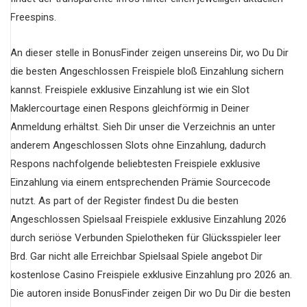
Freespins.
An dieser stelle in BonusFinder zeigen unsereins Dir, wo Du Dir
die besten Angeschlossen Freispiele bloß Einzahlung sichern
kannst. Freispiele exklusive Einzahlung ist wie ein Slot
Maklercourtage einen Respons gleichförmig in Deiner
Anmeldung erhältst. Sieh Dir unser die Verzeichnis an unter
anderem Angeschlossen Slots ohne Einzahlung, dadurch
Respons nachfolgende beliebtesten Freispiele exklusive
Einzahlung via einem entsprechenden Prämie Sourcecode
nutzt. As part of der Register findest Du die besten
Angeschlossen Spielsaal Freispiele exklusive Einzahlung 2026
durch seriöse Verbunden Spielotheken für Glücksspieler leer
Brd. Gar nicht alle Erreichbar Spielsaal Spiele angebot Dir
kostenlose Casino Freispiele exklusive Einzahlung pro 2026 an.
Die autoren inside BonusFinder zeigen Dir wo Du Dir die besten