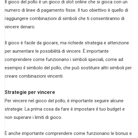
Il gioco del pollo è un gioco di slot online che si gioca con un
numero di linee di pagamento fisse. Il tuo obiettivo è quello di
raggiungere combinazioni di simboli che ti consentiranno di
vincere denaro.
Il gioco è facile da giocare, ma richiede strategia e attenzione
per aumentare le possibilità di vincere. È importante
comprendere come funzionano i simboli speciali, come ad
esempio il simbolo del pollo, che può sostituire altri simboli per
creare combinazioni vincenti.
Strategie per vincere
Per vincere nel gioco del pollo, è importante seguire alcune
strategie. La prima cosa da fare è impostare il tuo budget e
non superare i limiti di gioco.
È anche importante comprendere come funzionano le bonus e