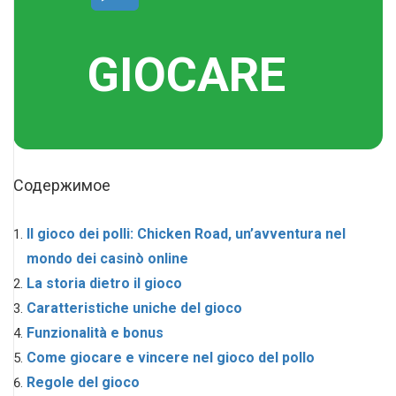
GIOCARE
Содержимое
Il gioco dei polli: Chicken Road, un’avventura nel
mondo dei casinò online
La storia dietro il gioco
Caratteristiche uniche del gioco
Funzionalità e bonus
Come giocare e vincere nel gioco del pollo
Regole del gioco