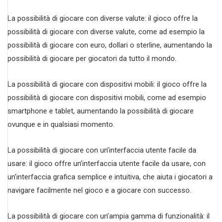
La possibilità di giocare con diverse valute: il gioco offre la
possibilità di giocare con diverse valute, come ad esempio la
possibilità di giocare con euro, dollari o sterline, aumentando la
possibilità di giocare per giocatori da tutto il mondo.
La possibilità di giocare con dispositivi mobili: il gioco offre la
possibilità di giocare con dispositivi mobili, come ad esempio
smartphone e tablet, aumentando la possibilità di giocare
ovunque e in qualsiasi momento.
La possibilità di giocare con un’interfaccia utente facile da
usare: il gioco offre un’interfaccia utente facile da usare, con
un’interfaccia grafica semplice e intuitiva, che aiuta i giocatori a
navigare facilmente nel gioco e a giocare con successo.
La possibilità di giocare con un’ampia gamma di funzionalità: il