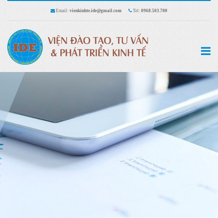
Email:
vienkinhte.ide@gmail.com
Tel:
0968.503.700