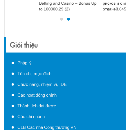
Betting and Casino – Bonus Up
рисков и с максимальной
to 100000.29 (2)
отдачей.6452
Giới thiệu
Pháp lý
Tôn chỉ, mục đích
Chức năng, nhiệm vụ IDE
Các hoạt động chính
Thành tích đạt được
Các chi nhánh
CLB Các nhà Công thương VN