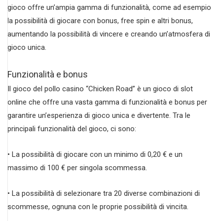
gioco offre un’ampia gamma di funzionalità, come ad esempio
la possibilità di giocare con bonus, free spin e altri bonus,
aumentando la possibilità di vincere e creando un’atmosfera di
gioco unica.
Funzionalità e bonus
Il gioco del pollo casino “Chicken Road” è un gioco di slot
online che offre una vasta gamma di funzionalità e bonus per
garantire un’esperienza di gioco unica e divertente. Tra le
principali funzionalità del gioco, ci sono:
• La possibilità di giocare con un minimo di 0,20 € e un
massimo di 100 € per singola scommessa.
• La possibilità di selezionare tra 20 diverse combinazioni di
scommesse, ognuna con le proprie possibilità di vincita.