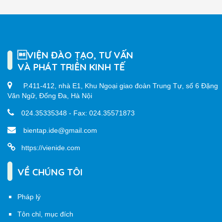
VIỆN ĐÀO TẠO, TƯ VẤN
VÀ PHÁT TRIỂN KINH TẾ
P.411-412, nhà E1, Khu Ngoại giao đoàn Trung Tự, số 6 Đặng
Văn Ngữ, Đống Đa, Hà Nội
024.35335348 - Fax: 024.35571873
bientap.ide@gmail.com
https://vienide.com
VỀ CHÚNG TÔI
Pháp lý
Tôn chỉ, mục đích