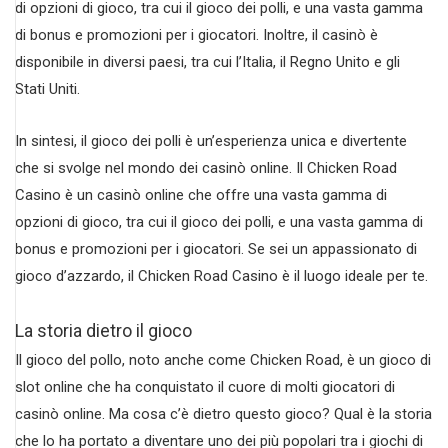
di opzioni di gioco, tra cui il gioco dei polli, e una vasta gamma
di bonus e promozioni per i giocatori. Inoltre, il casinò è
disponibile in diversi paesi, tra cui l’Italia, il Regno Unito e gli
Stati Uniti.
In sintesi, il gioco dei polli è un’esperienza unica e divertente
che si svolge nel mondo dei casinò online. Il Chicken Road
Casino è un casinò online che offre una vasta gamma di
opzioni di gioco, tra cui il gioco dei polli, e una vasta gamma di
bonus e promozioni per i giocatori. Se sei un appassionato di
gioco d’azzardo, il Chicken Road Casino è il luogo ideale per te.
La storia dietro il gioco
Il gioco del pollo, noto anche come Chicken Road, è un gioco di
slot online che ha conquistato il cuore di molti giocatori di
casinò online. Ma cosa c’è dietro questo gioco? Qual è la storia
che lo ha portato a diventare uno dei più popolari tra i giochi di