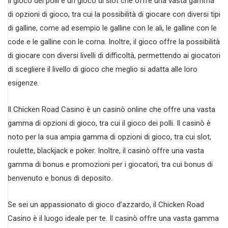
Il gioco dei polli è un gioco di slot che offre una vasta gamma
di opzioni di gioco, tra cui la possibilità di giocare con diversi tipi
di galline, come ad esempio le galline con le ali, le galline con le
code e le galline con le corna. Inoltre, il gioco offre la possibilità
di giocare con diversi livelli di difficoltà, permettendo ai giocatori
di scegliere il livello di gioco che meglio si adatta alle loro
esigenze.
Il Chicken Road Casino è un casinò online che offre una vasta
gamma di opzioni di gioco, tra cui il gioco dei polli. Il casinò è
noto per la sua ampia gamma di opzioni di gioco, tra cui slot,
roulette, blackjack e poker. Inoltre, il casinò offre una vasta
gamma di bonus e promozioni per i giocatori, tra cui bonus di
benvenuto e bonus di deposito.
Se sei un appassionato di gioco d’azzardo, il Chicken Road
Casino è il luogo ideale per te. Il casinò offre una vasta gamma