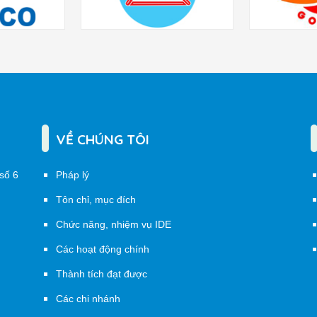
VỀ CHÚNG TÔI
số 6
Pháp lý
Tôn chỉ, mục đích
Chức năng, nhiệm vụ IDE
Các hoạt động chính
Thành tích đạt được
Các chi nhánh