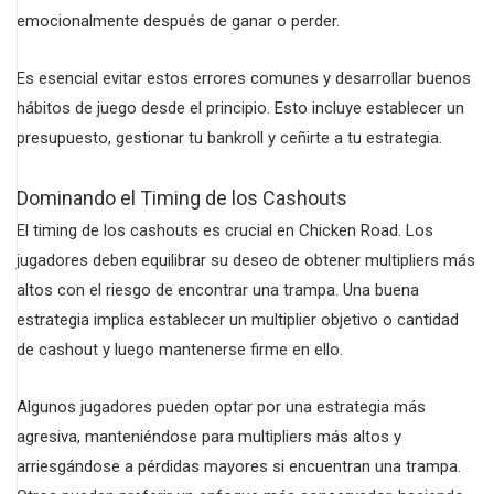
emocionalmente después de ganar o perder.
Es esencial evitar estos errores comunes y desarrollar buenos
hábitos de juego desde el principio. Esto incluye establecer un
presupuesto, gestionar tu bankroll y ceñirte a tu estrategia.
Dominando el Timing de los Cashouts
El timing de los cashouts es crucial en Chicken Road. Los
jugadores deben equilibrar su deseo de obtener multipliers más
altos con el riesgo de encontrar una trampa. Una buena
estrategia implica establecer un multiplier objetivo o cantidad
de cashout y luego mantenerse firme en ello.
Algunos jugadores pueden optar por una estrategia más
agresiva, manteniéndose para multipliers más altos y
arriesgándose a pérdidas mayores si encuentran una trampa.