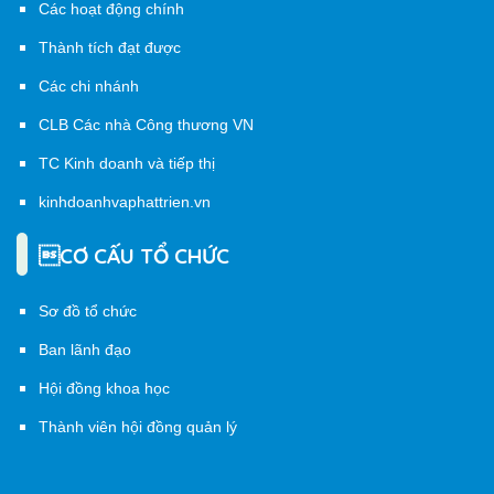
Các hoạt động chính
Thành tích đạt được
Các chi nhánh
CLB Các nhà Công thương VN
TC Kinh doanh và tiếp thị
kinhdoanhvaphattrien.vn
CƠ CẤU TỔ CHỨC
Sơ đồ tổ chức
Ban lãnh đạo
Hội đồng khoa học
Thành viên hội đồng quản lý