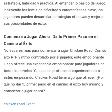
estrategia, habilidad y práctica. Al entender lo básico del juego,
incluyendo los levels de dificultad y características clave, los
jugadores pueden desarrollar estrategias efectivas y mejorar
sus posibilidades de éxito.
Comienza a Jugar Ahora: Da tu Primer Paso en el
Camino al Éxito
No esperes más para comenzar a jugar Chicken Road! Con su
alto RTP y ritmo controlado por el jugador, este emocionante
juego ofrece una experiencia emocionante para jugadores de
todos los niveles. Ya seas un profesional experimentado o
estés empezando, Chicken Road tiene algo que ofrecer. ¿Por
qué no dar tu primer paso en el camino al éxito hoy mismo y
comenzar a jugar ahora?
chicken road 1xbet