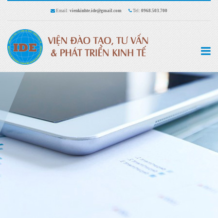
Email:
vienkinhte.ide@gmail.com
Tel:
0968.503.700