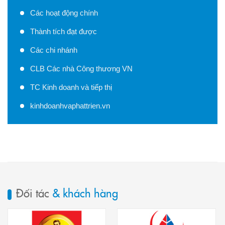
Các hoạt động chính
Thành tích đạt được
Các chi nhánh
CLB Các nhà Công thương VN
TC Kinh doanh và tiếp thị
kinhdoanhvaphattrien.vn
Đối tác
& khách hàng