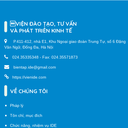
VIỆN ĐÀO TẠO, TƯ VẤN
VÀ PHÁT TRIỂN KINH TẾ
P.411-412, nhà E1, Khu Ngoại giao đoàn Trung Tự, số 6 Đặng
Văn Ngữ, Đống Đa, Hà Nội
024.35335348 - Fax: 024.35571873
bientap.ide@gmail.com
https://vienide.com
VỀ CHÚNG TÔI
Pháp lý
Tôn chỉ, mục đích
Chức năng, nhiệm vụ IDE