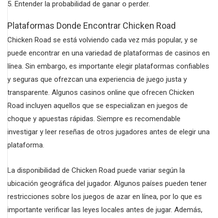
Entender la probabilidad de ganar o perder.
Plataformas Donde Encontrar Chicken Road
Chicken Road se está volviendo cada vez más popular, y se
puede encontrar en una variedad de plataformas de casinos en
línea. Sin embargo, es importante elegir plataformas confiables
y seguras que ofrezcan una experiencia de juego justa y
transparente. Algunos casinos online que ofrecen Chicken
Road incluyen aquellos que se especializan en juegos de
choque y apuestas rápidas. Siempre es recomendable
investigar y leer reseñas de otros jugadores antes de elegir una
plataforma.
La disponibilidad de Chicken Road puede variar según la
ubicación geográfica del jugador. Algunos países pueden tener
restricciones sobre los juegos de azar en línea, por lo que es
importante verificar las leyes locales antes de jugar. Además,