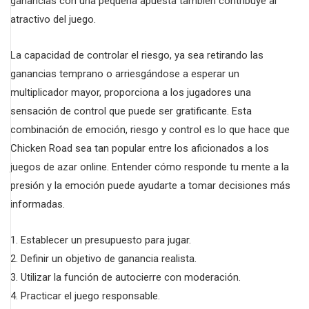
ganancias con una pequeña apuesta también contribuye al
atractivo del juego.
La capacidad de controlar el riesgo, ya sea retirando las
ganancias temprano o arriesgándose a esperar un
multiplicador mayor, proporciona a los jugadores una
sensación de control que puede ser gratificante. Esta
combinación de emoción, riesgo y control es lo que hace que
Chicken Road sea tan popular entre los aficionados a los
juegos de azar online. Entender cómo responde tu mente a la
presión y la emoción puede ayudarte a tomar decisiones más
informadas.
Establecer un presupuesto para jugar.
Definir un objetivo de ganancia realista.
Utilizar la función de autocierre con moderación.
Practicar el juego responsable.