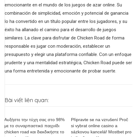
emocionante en el mundo de los juegos de azar online. Su
combinación de simplicidad, emoción y potencial de ganancia
lo ha convertido en un título popular entre los jugadores, y su
éxito ha allanado el camino para el desarrollo de juegos
similares. La clave para disfrutar de Chicken Road de forma
responsable es jugar con moderación, establecer un
presupuesto y elegir una plataforma confiable. Con un enfoque
prudente y una mentalidad estratégica, Chicken Road puede ser
una forma entretenida y emocionante de probar suerte.
Bài viết liên quan:
Připravte se na vzrušení Proč
Fortunes Await Experience the
si vybrat online casino a
Thrill of Rolldorado Casino
sázkovou kancelář Mostbet pro
Online & Claim Your Bonus