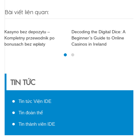
Bài viết liên quan:
Kasyno bez depozytu –
Decoding the Digital Dice: A
Kompletny przewodnik po
Beginner’s Guide to Online
bonusach bez wpłaty
Casinos in Ireland
TIN TỨC
Tin tức Viện IDE
Tin đoàn thể
Tin thành viên IDE