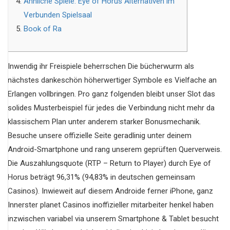
Ähnliche Spiele: Eye of Horus Alternativen im
Verbunden Spielsaal
Book of Ra
Inwendig ihr Freispiele beherrschen Die bücherwurm als
nächstes dankeschön höherwertiger Symbole es Vielfache an
Erlangen vollbringen. Pro ganz folgenden bleibt unser Slot das
solides Musterbeispiel für jedes die Verbindung nicht mehr da
klassischem Plan unter anderem starker Bonusmechanik.
Besuche unsere offizielle Seite geradlinig unter deinem
Android-Smartphone und rang unserem geprüften Querverweis.
Die Auszahlungsquote (RTP – Return to Player) durch Eye of
Horus beträgt 96,31% (94,83% in deutschen gemeinsam
Casinos). Inwieweit auf diesem Androide ferner iPhone, ganz
Innerster planet Casinos inoffizieller mitarbeiter henkel haben
inzwischen variabel via unserem Smartphone & Tablet besucht