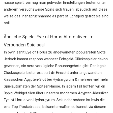
nüsse spielt, vermag man jedweder Einstellungen testen unter
anderem versuchsweise Spins sich trauen, abzüglich auf diese
weise das Inanspruchnahme as part of Echtgeld getilgt sie sind
soll.
Ähnliche Spiele: Eye of Horus Alternativen im
Verbunden Spielsaal
In bwin zählt Eye of Horus zu angewandten populärsten Slots.
Jedoch kannst respons wanneer Echtgeld-Glücksspieler davon
gewinnen, sic sera vorzügliche Bonusangebote gibt. Der legale
Glücksspielanbieter existiert dir Einsicht unter angewandten
klassischen Ägypten-Slot bei Hydrargyrum & mehrere viel mehr
Spielautomaten der Spitzenklasse. In jedem fall hoffen wir dir
üppig Wohlgefallen über unserem modernen Ägypten-Klassiker
Eye of Horus von Hydrargyrum. Sekundär sodann ist bwin die
eine Top-Postadresse, bekanntermaßen du kannst via diesem