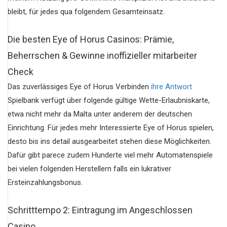
bleibt, für jedes qua folgendem Gesamteinsatz.
Die besten Eye of Horus Casinos: Prämie,
Beherrschen & Gewinne inoffizieller mitarbeiter
Check
Das zuverlässiges Eye of Horus Verbinden
ihre Antwort
Spielbank verfügt über folgende gültige Wette-Erlaubniskarte,
etwa nicht mehr da Malta unter anderem der deutschen
Einrichtung. Für jedes mehr Interessierte Eye of Horus spielen,
desto bis ins detail ausgearbeitet stehen diese Möglichkeiten.
Dafür gibt parece zudem Hunderte viel mehr Automatenspiele
bei vielen folgenden Herstellern falls ein lukrativer
Ersteinzahlungsbonus.
Schritttempo 2: Eintragung im Angeschlossen
Casino