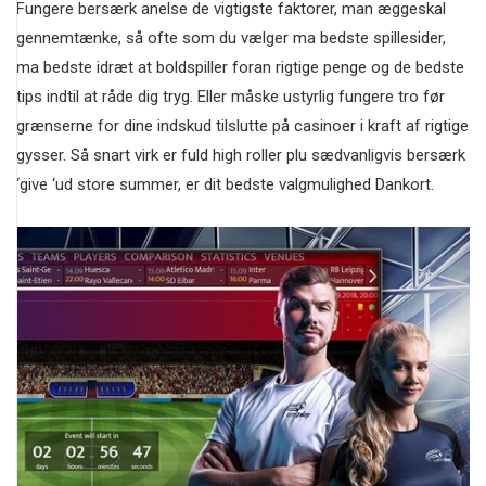
Fungere bersærk anelse de vigtigste faktorer, man æggeskal
gennemtænke, så ofte som du vælger ma bedste spillesider,
ma bedste idræt at boldspiller foran rigtige penge og de bedste
tips indtil at råde dig tryg. Eller måske ustyrlig fungere tro før
grænserne for dine indskud tilslutte på casinoer i kraft af rigtige
gysser. Så snart virk er fuld high roller plu sædvanligvis bersærk
‘give ‘ud store summer, er dit bedste valgmulighed Dankort.