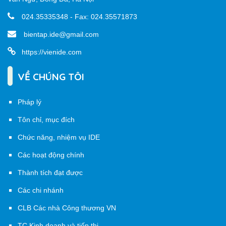
024.35335348 - Fax: 024.35571873
bientap.ide@gmail.com
https://vienide.com
VỀ CHÚNG TÔI
Pháp lý
Tôn chỉ, mục đích
Chức năng, nhiệm vụ IDE
Các hoạt động chính
Thành tích đạt được
Các chi nhánh
CLB Các nhà Công thương VN
TC Kinh doanh và tiếp thị