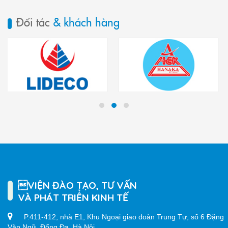
Đối tác
& khách hàng
VIỆN ĐÀO TẠO, TƯ VẤN
VÀ PHÁT TRIỂN KINH TẾ
P.411-412, nhà E1, Khu Ngoại giao đoàn Trung Tự, số 6 Đặng
Văn Ngữ, Đống Đa, Hà Nội