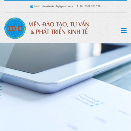
Email:
vienkinhte.ide@gmail.com
Tel:
0968.503.700