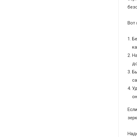
безо
Вот 
Бе
ка
На
до
Бы
са
Уд
он
Если
зерк
Наде