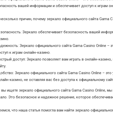
пасность вашей информации и обеспечивает доступ к играм он
несколько причин, почему зеркало официального сайта Gama Cas
зопасность: Зеркало обеспечивает безопасность вашей информ
зино.
дежность: Зеркало официального сайта Gama Casino Online – 
ступ к играм онлайн-казино.
стрый доступ: Зеркало позволяет вам играть в онлайн-казино,
йту.
обство: Зеркало официального сайта Gama Casino Online – это
лайн-казино, не оставляя вас без доступа к официальному сайт
 вы ищете зеркало официального сайта Gama Casino Online, м
ало. Это безопасное и надежное решение, которое обеспечивае
емся, что наша статья помогла вам найти зеркало официального