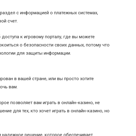
 раздел с информацией о платежных системах,
ой счет.
 доступа к игровому порталу, где вы можете
окоиться о безопасности своих данных, потому что
хнологии для защиты информации.
рован в вашей стране, или вы просто хотите
очь вам.
орое позволяет вам играть в онлайн-казино, не
ние для тех, кто хочет играть в онлайн-казино, но
 и надежное решение, которое обеспечивает