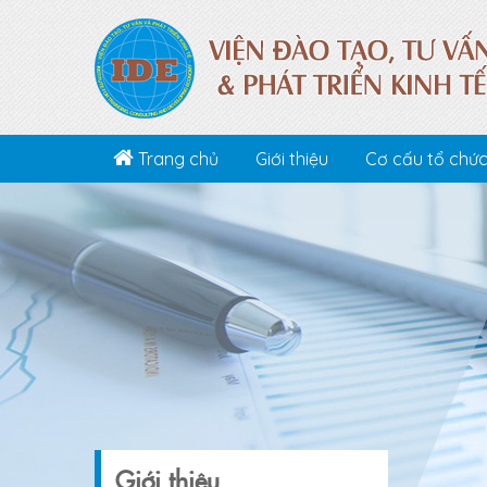
Trang chủ
Giới thiệu
Cơ cấu tổ chứ
Giới thiệu