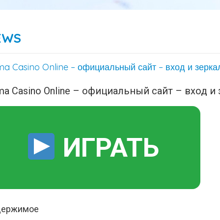
EWS
a Casino Online – официальный сайт – вход и зерка
a Casino Online – официальный сайт – вход и 
ИГРАТЬ
держимое