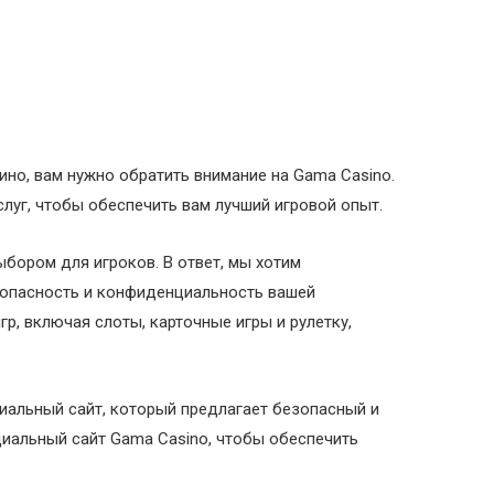
ино, вам нужно обратить внимание на Gama Casino.
слуг, чтобы обеспечить вам лучший игровой опыт.
бором для игроков. В ответ, мы хотим
езопасность и конфиденциальность вашей
р, включая слоты, карточные игры и рулетку,
циальный сайт, который предлагает безопасный и
иальный сайт Gama Casino, чтобы обеспечить