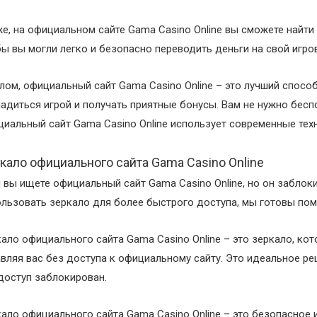
е, на официальном сайте Gama Casino Online вы сможете найти
ы вы могли легко и безопасно переводить деньги на свой игров
лом, официальный сайт Gama Casino Online – это лучший способ
адиться игрой и получать приятные бонусы. Вам не нужно бесп
иальный сайт Gama Casino Online использует современные те
кало официального сайта Gama Casino Online
 вы ищете официальный сайт Gama Casino Online, но он заблоки
льзовать зеркало для более быстрого доступа, мы готовы пом
ало официального сайта Gama Casino Online – это зеркало, кот
вляя вас без доступа к официальному сайту. Это идеальное реше
доступ заблокирован.
ало официального сайта Gama Casino Online – это безопасное