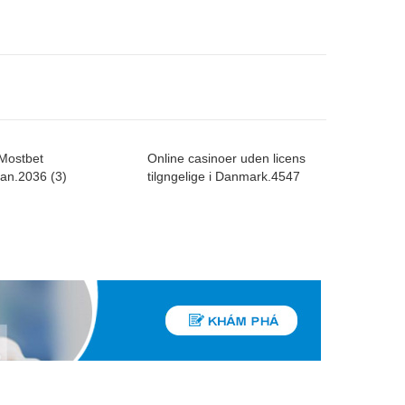
Mostbet
Online casinoer uden licens
Legale Onl
an.2036 (3)
tilgngelige i Danmark.4547
sterreich.