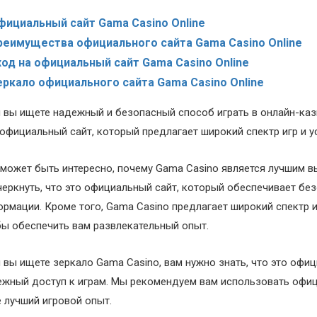
фициальный сайт Gama Casino Online
реимущества официального сайта Gama Casino Online
ход на официальный сайт Gama Casino Online
еркало официального сайта Gama Casino Online
 вы ищете надежный и безопасный способ играть в онлайн-каз
официальный сайт, который предлагает широкий спектр игр и у
может быть интересно, почему Gama Casino является лучшим вы
еркнуть, что это официальный сайт, который обеспечивает б
рмации. Кроме того, Gama Casino предлагает широкий спектр иг
бы обеспечить вам развлекательный опыт.
 вы ищете зеркало Gama Casino, вам нужно знать, что это офи
ежный доступ к играм. Мы рекомендуем вам использовать офиц
 лучший игровой опыт.