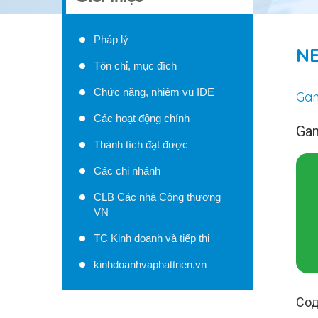
Pháp lý
N
Tôn chỉ, mục đích
Chức năng, nhiệm vụ IDE
Gam
Các hoạt động chính
Gam
Thành tích đạt được
Các chi nhánh
CLB Các nhà Công thương
VN
TC Kinh doanh và tiếp thị
kinhdoanhvaphattrien.vn
Со