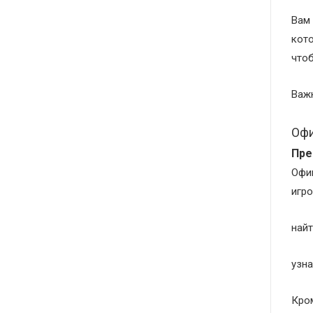
Вам 
кото
что
Важн
Офи
Пре
Офиц
игро
найт
узна
Кром