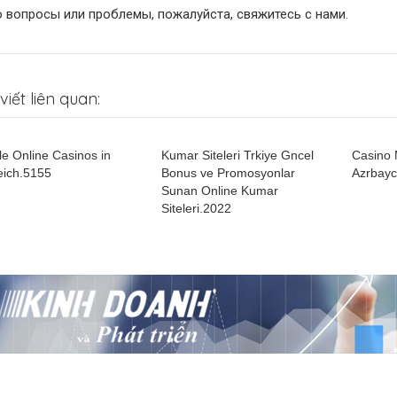
 вопросы или проблемы, пожалуйста, свяжитесь с нами.
viết liên quan:
le Online Casinos in
Kumar Siteleri Trkiye Gncel
Casino 
eich.5155
Bonus ve Promosyonlar
Azrbayc
Sunan Online Kumar
Siteleri.2022