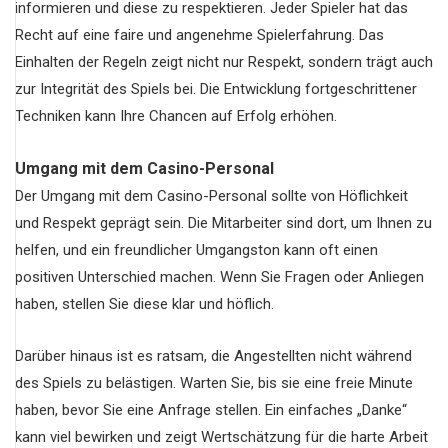
informieren und diese zu respektieren. Jeder Spieler hat das
Recht auf eine faire und angenehme Spielerfahrung. Das
Einhalten der Regeln zeigt nicht nur Respekt, sondern trägt auch
zur Integrität des Spiels bei. Die Entwicklung fortgeschrittener
Techniken kann Ihre Chancen auf Erfolg erhöhen.
Umgang mit dem Casino-Personal
Der Umgang mit dem Casino-Personal sollte von Höflichkeit
und Respekt geprägt sein. Die Mitarbeiter sind dort, um Ihnen zu
helfen, und ein freundlicher Umgangston kann oft einen
positiven Unterschied machen. Wenn Sie Fragen oder Anliegen
haben, stellen Sie diese klar und höflich.
Darüber hinaus ist es ratsam, die Angestellten nicht während
des Spiels zu belästigen. Warten Sie, bis sie eine freie Minute
haben, bevor Sie eine Anfrage stellen. Ein einfaches „Danke“
kann viel bewirken und zeigt Wertschätzung für die harte Arbeit