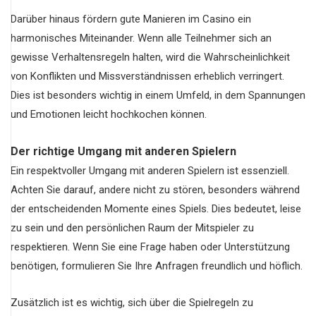
Darüber hinaus fördern gute Manieren im Casino ein
harmonisches Miteinander. Wenn alle Teilnehmer sich an
gewisse Verhaltensregeln halten, wird die Wahrscheinlichkeit
von Konflikten und Missverständnissen erheblich verringert.
Dies ist besonders wichtig in einem Umfeld, in dem Spannungen
und Emotionen leicht hochkochen können.
Der richtige Umgang mit anderen Spielern
Ein respektvoller Umgang mit anderen Spielern ist essenziell.
Achten Sie darauf, andere nicht zu stören, besonders während
der entscheidenden Momente eines Spiels. Dies bedeutet, leise
zu sein und den persönlichen Raum der Mitspieler zu
respektieren. Wenn Sie eine Frage haben oder Unterstützung
benötigen, formulieren Sie Ihre Anfragen freundlich und höflich.
Zusätzlich ist es wichtig, sich über die Spielregeln zu