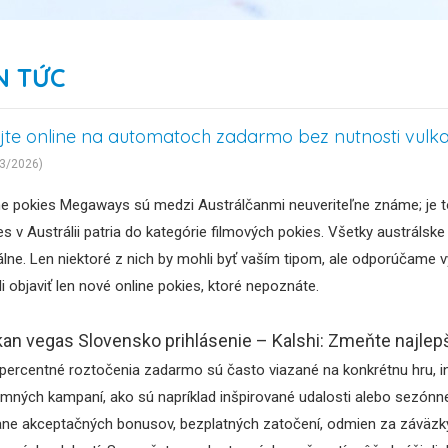
N TỨC
jte online na automatoch zadarmo bez nutnosti vulka
3/2026)
ne pokies Megaways sú medzi Austrálčanmi neuveriteľne známe; je to 
es v Austrálii patria do kategórie filmových pokies. Všetky austrálske
álne.
Len niektoré z nich by mohli byť vaším tipom, ale odporúčame vy
i objaviť len nové online pokies, ktoré nepoznáte.
kan vegas Slovensko prihlásenie – Kalshi: Zmeňte najlepš
percentné roztočenia zadarmo sú často viazané na konkrétnu hru, 
amných kampaní, ako sú napríklad inšpirované udalosti alebo sezón
ane akceptačných bonusov, bezplatných zatočení, odmien za záväzk