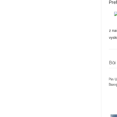
Pre
z na
vysk
Bài 
acking the Code: Your
Karaoke Party’s Online slots
Pin 
ide to TonyBet in the
Free Online game online slots
Baxı
therlands – Licence,
real money ! Microgaming
curity, and Winning