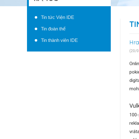
Tin tức Viện IDE
TI
Tin đoàn thể
Tin thành viên IDE
Hra
(20/0
Onli
poki
digit
mohl
Vul
100-
rekl
vrát