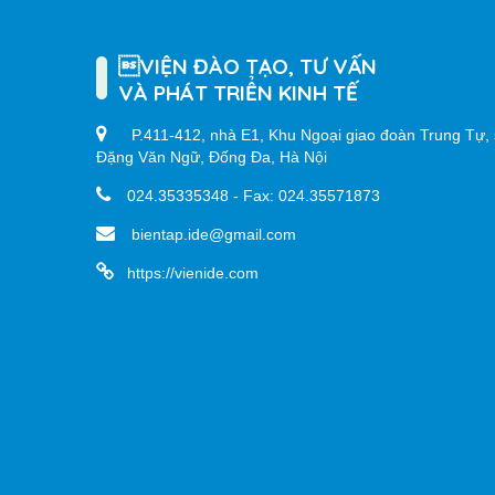
VIỆN ĐÀO TẠO, TƯ VẤN
VÀ PHÁT TRIỂN KINH TẾ
P.411-412, nhà E1, Khu Ngoại giao đoàn Trung Tự, 
Đặng Văn Ngữ, Đống Đa, Hà Nội
024.35335348 - Fax: 024.35571873
bientap.ide@gmail.com
https://vienide.com