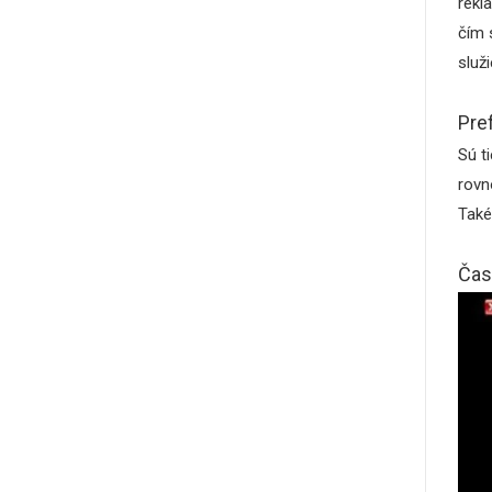
rekl
čím 
služ
Pre
Sú t
rovn
Také
Čas