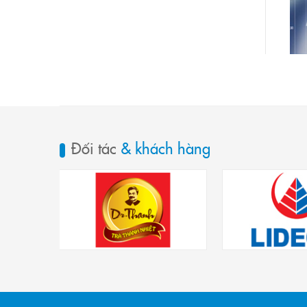
Đối tác
& khách hàng