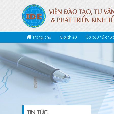
Trang chủ
Giới thiệu
Cơ cấu tổ chứ
TIN TỨC