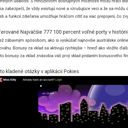
amných udalostí. S množstvom dostupných možností môžu hráči disku
sa zabezpečí, že vždy existujú nové a vzrušujúce veci a že sa môžu 
ieb a funkcií zdieľania umožňuje hráčom cítiť sa viac prepojení, čo zvy
ferované Najväčšie 777 100 percent voľné porty v histórii
iež zábavným spôsobom, ako si vyskúšať najnovšie austrálske online 
ováhu. Bonusy za vklad sa aktivujú rýchlejšie – hneď ako vložíte ďalšie
to bonusy za vklad znásobia váš prvý vklad pridaním bonusového fi
to kladené otázky v aplikácii Pokies