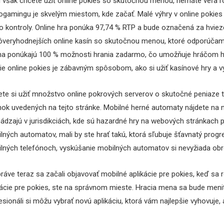
i však chcete užiť online pokies so skutočnou menou, nemáte veľa roz
ogamingu je skvelým miestom, kde začať. Malé výhry v online pokies
 kontroly. Online hra ponúka 97,74 % RTP a bude označená za hviez
ôveryhodnejších online kasín so skutočnou menou, ktoré odporúča
na ponúkajú 100 % možnosti hrania zadarmo, čo umožňuje hráčom hr
ie online pokies je zábavným spôsobom, ako si užiť kasínové hry a v
te si užiť množstvo online pokrových serverov o skutočné peniaze t
nok uvedených na tejto stránke. Mobilné herné automaty nájdete na n
ádzajú v jurisdikciách, kde sú hazardné hry na webových stránkach 
lných automatov, mali by ste hrať takú, ktorá sľubuje šťavnatý progr
lných telefónoch, vyskúšanie mobilných automatov si nevyžiada o
práve teraz sa začali objavovať mobilné aplikácie pre pokies, keď sa r
kácie pre pokies, ste na správnom mieste. Hracia mena sa bude meni
esionáli si môžu vybrať novú aplikáciu, ktorá vám najlepšie vyhovuje, 