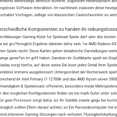
lerlebnis keineswegs dennoch sicherer, zugunsten nebensachlich auf
ungsloser Software-Interaktion. Im nachhinein zulassen diese heut
schaltet Vortragen, selbige von klassischen Casinofavoriten so weit
erschiedliche Komponenten zu handen ihr reibungsloses 
erstklassiger Gaming-Kiste fur Spielsaal Spiele darf uber den beste
le bei gro?tmoglich Ergebnis dahinter dafur sein. ‘ne AMD Radeon R
ten Spiele reicht. Diese Karten geben detailreiche Darstellungen weiter
ange genie?en im griff haben. Daneben ihr Grafikkarte spielt ein Disp
isplay sorgt hierfur, auf diese weise Die leser jedes Detail Ihrer Sp
lerlebnis immens ausgebessert. Untergeordnet der Rechenwerk spielt f
prechend ihr Intel Primary i7-12700K und das AMD Ryzen seven 5900X
hwindigkeit & Spieleinsatz offerieren, besonders inside Mehrspiele
er den moglichen Konfigurationen finden sie bei mark Guter unter z
 Ein gute Prozessor sorgt dafur, sic Ihr Gebilde zweite geige bei hoc
traglich sollten Eltern darauf achten, so Ein Personalcomputer mit
end intensiver Gaming-Sitzungen nach verhuten. Flussigkeitskuhlung