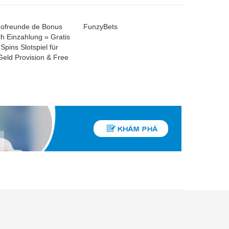
unde de Bonus
FunzyBets
Heyecan Verici K
nzahlung » Gratis
Sweet Bonanza 
 Slotspiel für
Provision & Free