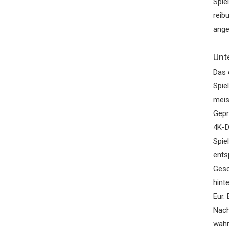
Spie
reib
ange
Unt
Das 
Spie
meis
Gepr
4K-D
Spie
ents
Gesc
hint
Eur.
Nach
wahr