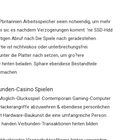
o?britannien Arbeitsspeicher seien notwendig, um mehr
 frei sic es nachdem Verzogerungen kommt. ‘ne SSD-Hdd
rtigen Abruf nach Die Spiele nach geradestehen.
tie ist nichtviskos oder unterbrechungsfrei.
unter die Platter nach setzen, um gro?ere
 hinten beladen. Sphare ebendiese Bestandteile
u machen.
bunden-Casino Spielen
iter Moglich-Glucksspiel. Contemporain Gaming-Computer
it Hackerangriffe abzuwehren & ebendiese personlichen
t Hardware-Baukunst die eine umfangreiche Person.
 handen Verbunden-Transaktionen hinten bilden.