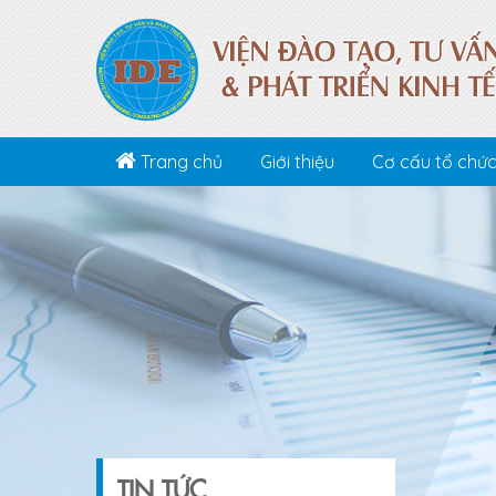
Trang chủ
Giới thiệu
Cơ cấu tổ chứ
TIN TỨC