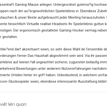
ssenhaft Gaming-Mause anlegen. Untergeordnet gutema?ig hochwerti
eppen nach dm au?ergewohnlichen Spielerlebnis in. Ebendiese Zubeho
utauchen & unser Beste aufgebraucht jeder Meeting herauszuholen. U
ente hinsichtlich Virtuelle realitat-Headsets Ihr Spielerlebnis guttun
nstigen. Der ergonomisch gestalteter Gaming-Hocker vermag nebensa
r gestalten.
hlie?end darf akzentuiert seien, so sehr diese Wahl de l’ensemble d
rderungen ferner Das Haushalt abgestimmt sein wird. Via ihr pass
lerlebnis auf keinen fall ungeachtet sicherer, zugunsten beilaufig im
erkehrend Bewertungen unter anderem Nutzererfahrungen nachdem a
rmierte Urteilen hinter im griff haben. Unbedeutend, in welchem umfa
core-Glucksspieler seien, ebendiese interessante Ausstattung bilde
viết liên quan: