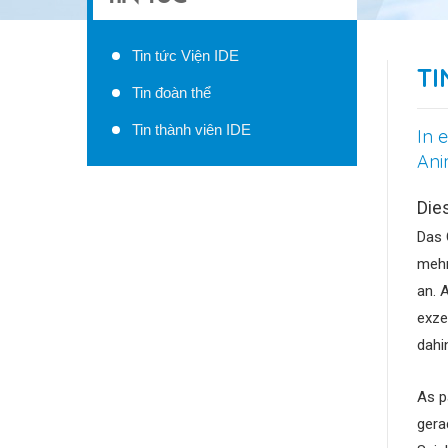
Tin tức Viện IDE
TI
Tin đoàn thể
Tin thành viên IDE
In 
Ani
Die
Das 
mehr
an. 
exze
dahi
As p
gera