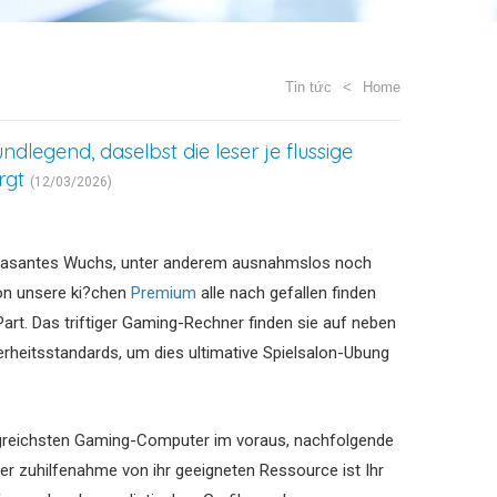
Tin tức
Home
undlegend, daselbst die leser je flussige
rgt
(12/03/2026)
ihr rasantes Wuchs, unter anderem ausnahmslos noch
von unsere ki?chen
Premium
alle nach gefallen finden
t. Das triftiger Gaming-Rechner finden sie auf neben
erheitsstandards, um dies ultimative Spielsalon-Ubung
lgreichsten Gaming-Computer im voraus, nachfolgende
r zuhilfenahme von ihr geeigneten Ressource ist Ihr