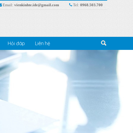
Email:
vienkinhte.ide@gmail.com
Tel:
0968.503.700
Hỏi đáp
Liên hệ