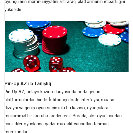
oyunçuların məmnuniyyətini artıraraq, platformanın etibarlılığını
yüksəldir.
Pin-Up AZ ilə Tanışlıq
Pin-Up AZ, onlayn kazino dünyasında öndə gedən
platformalardan biridir. İstifadəçi dostu interfeysi, müasir
dizaynı və geniş oyun seçimi ilə bu kazino, oyunçulara
mükəmməl bir təcrübə təqdim edir. Burada, slot oyunlarından
canlı diler oyunlarına qədər müxtəlif variantları tapmaq
mümkündür.