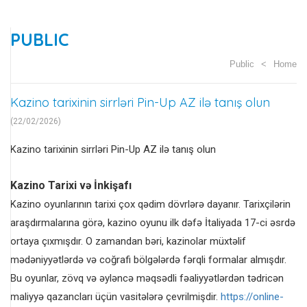
PUBLIC
Public
Home
Kazino tarixinin sirrləri Pin-Up AZ ilə tanış olun
(22/02/2026)
Kazino tarixinin sirrləri Pin-Up AZ ilə tanış olun
Kazino Tarixi və İnkişafı
Kazino oyunlarının tarixi çox qədim dövrlərə dayanır. Tarixçilərin
araşdırmalarına görə, kazino oyunu ilk dəfə İtaliyada 17-ci əsrdə
ortaya çıxmışdır. O zamandan bəri, kazinolar müxtəlif
mədəniyyətlərdə və coğrafi bölgələrdə fərqli formalar almışdır.
Bu oyunlar, zövq və əyləncə məqsədli fəaliyyətlərdən tədricən
maliyyə qazancları üçün vasitələrə çevrilmişdir.
https://online-