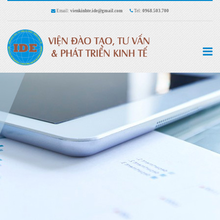
Email:
vienkinhte.ide@gmail.com
Tel:
0968.503.700