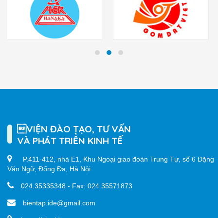
VIỆN ĐÀO TẠO, TƯ VẤN
VÀ PHÁT TRIỂN KINH TẾ
P.411-412, nhà E1, Khu Ngoại giao đoàn Trung Tự, số 6 Đặng
Văn Ngữ, Đống Đa, Hà Nội
024.35335348 - Fax: 024.35571873
bientap.ide@gmail.com