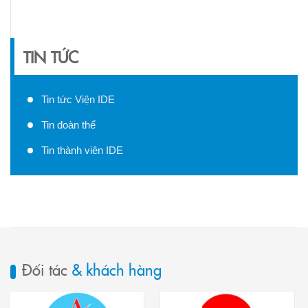
TIN TỨC
Tin tức Viện IDE
Tin đoàn thể
Tin thành viên IDE
Đối tác
& khách hàng