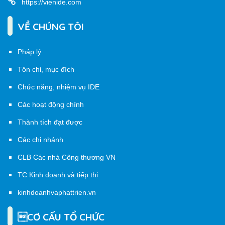
https://vienide.com
VỀ CHÚNG TÔI
Pháp lý
Tôn chỉ, mục đích
Chức năng, nhiệm vụ IDE
Các hoạt động chính
Thành tích đạt được
Các chi nhánh
CLB Các nhà Công thương VN
TC Kinh doanh và tiếp thị
kinhdoanhvaphattrien.vn
CƠ CẤU TỔ CHỨC