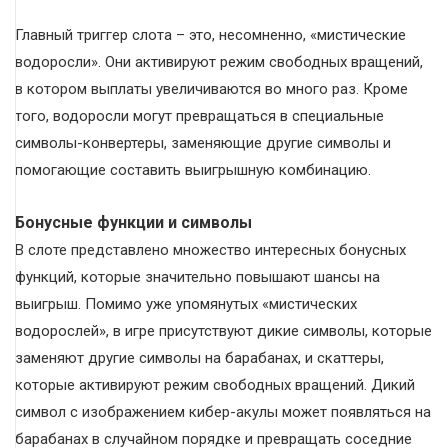
Главный триггер слота – это, несомненно, «мистические
водоросли». Они активируют режим свободных вращений,
в котором выплаты увеличиваются во много раз. Кроме
того, водоросли могут превращаться в специальные
символы-конвертеры, заменяющие другие символы и
помогающие составить выигрышную комбинацию.
Бонусные функции и символы
В слоте представлено множество интересных бонусных
функций, которые значительно повышают шансы на
выигрыш. Помимо уже упомянутых «мистических
водорослей», в игре присутствуют дикие символы, которые
заменяют другие символы на барабанах, и скаттеры,
которые активируют режим свободных вращений. Дикий
символ с изображением кибер-акулы может появляться на
барабанах в случайном порядке и превращать соседние