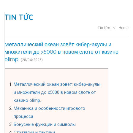
TIN TỨC
Tin tức
Home
Металлический океан зовёт кибер-акулы и
множители до x5000 в новом слоте от казино
olimp.
(28/04/2026)
Металлический океан зовёт: кибер-акулы
и множители до x5000 в новом слоте от
казино olimp.
Механика и особенности игрового
процесса
Бонусные функции и символы
Стратегии и тактики