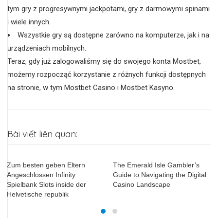
tym gry z progresywnymi jackpotami, gry z darmowymi spinami
i wiele innych.
Wszystkie gry są dostępne zarówno na komputerze, jak i na
urządzeniach mobilnych.
Teraz, gdy już zalogowaliśmy się do swojego konta Mostbet,
możemy rozpocząć korzystanie z różnych funkcji dostępnych
na stronie, w tym Mostbet Casino i Mostbet Kasyno.
Bài viết liên quan:
The Emerald Isle Gambler’s
Wikipedia ya Penalty Duel $1
Guide to Navigating the Digital
amana 2025 Mwananchi
Casino Landscape
Mwokozi Mwovu