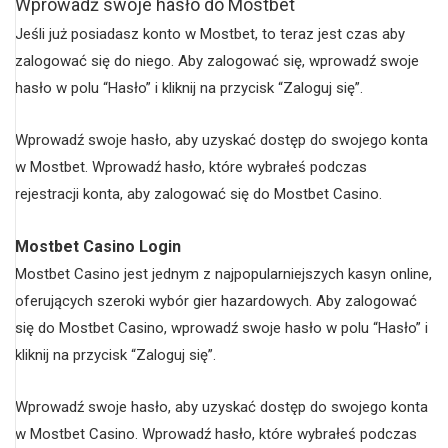
Wprowadź swoje hasło do Mostbet
Jeśli już posiadasz konto w Mostbet, to teraz jest czas aby
zalogować się do niego. Aby zalogować się, wprowadź swoje
hasło w polu “Hasło” i kliknij na przycisk “Zaloguj się”.
Wprowadź swoje hasło, aby uzyskać dostęp do swojego konta
w Mostbet. Wprowadź hasło, które wybrałeś podczas
rejestracji konta, aby zalogować się do Mostbet Casino.
Mostbet Casino Login
Mostbet Casino jest jednym z najpopularniejszych kasyn online,
oferujących szeroki wybór gier hazardowych. Aby zalogować
się do Mostbet Casino, wprowadź swoje hasło w polu “Hasło” i
kliknij na przycisk “Zaloguj się”.
Wprowadź swoje hasło, aby uzyskać dostęp do swojego konta
w Mostbet Casino. Wprowadź hasło, które wybrałeś podczas