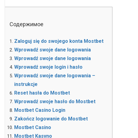
Содержимое
Zaloguj się do swojego konta Mostbet
Wprowadź swoje dane logowania
Wprowadź swoje dane logowania
Wprowadź swoje login i hasło
Wprowadź swoje dane logowania –
instrukcje
Reset hasła do Mostbet
Wprowadź swoje hasło do Mostbet
Mostbet Casino Login
Zakończ logowanie do Mostbet
Mostbet Casino
Mostbet Kasyno