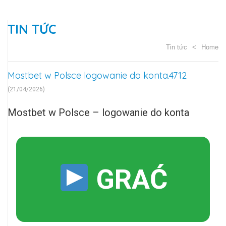
TIN TỨC
Tin tức
Home
Mostbet w Polsce logowanie do konta.4712
(21/04/2026)
Mostbet w Polsce – logowanie do konta
GRAĆ