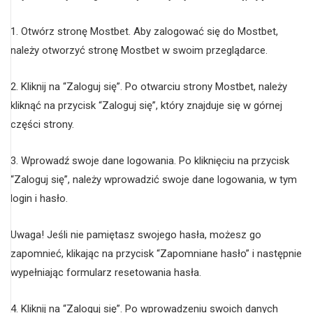
1. Otwórz stronę Mostbet. Aby zalogować się do Mostbet,
należy otworzyć stronę Mostbet w swoim przeglądarce.
2. Kliknij na “Zaloguj się”. Po otwarciu strony Mostbet, należy
kliknąć na przycisk “Zaloguj się”, który znajduje się w górnej
części strony.
3. Wprowadź swoje dane logowania. Po kliknięciu na przycisk
“Zaloguj się”, należy wprowadzić swoje dane logowania, w tym
login i hasło.
Uwaga! Jeśli nie pamiętasz swojego hasła, możesz go
zapomnieć, klikając na przycisk “Zapomniane hasło” i następnie
wypełniając formularz resetowania hasła.
4. Kliknij na “Zaloguj się”. Po wprowadzeniu swoich danych