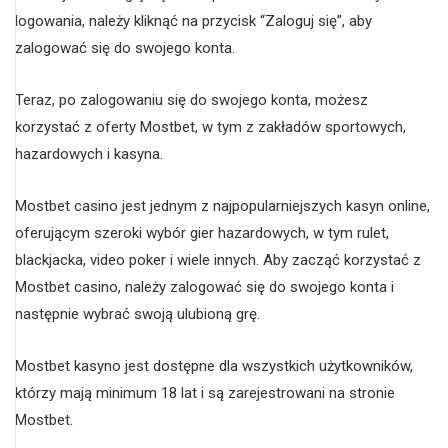
logowania, należy kliknąć na przycisk “Zaloguj się”, aby
zalogować się do swojego konta.
Teraz, po zalogowaniu się do swojego konta, możesz
korzystać z oferty Mostbet, w tym z zakładów sportowych,
hazardowych i kasyna.
Mostbet casino jest jednym z najpopularniejszych kasyn online,
oferującym szeroki wybór gier hazardowych, w tym rulet,
blackjacka, video poker i wiele innych. Aby zacząć korzystać z
Mostbet casino, należy zalogować się do swojego konta i
następnie wybrać swoją ulubioną grę.
Mostbet kasyno jest dostępne dla wszystkich użytkowników,
którzy mają minimum 18 lat i są zarejestrowani na stronie
Mostbet.