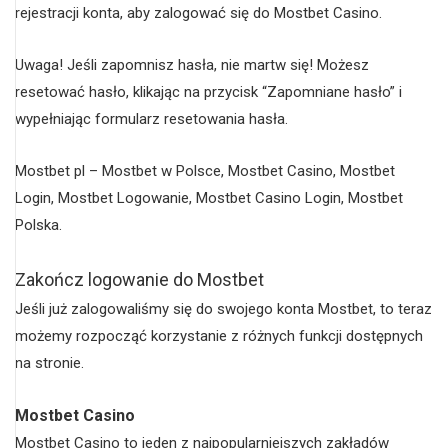
rejestracji konta, aby zalogować się do Mostbet Casino.
Uwaga! Jeśli zapomnisz hasła, nie martw się! Możesz
resetować hasło, klikając na przycisk “Zapomniane hasło” i
wypełniając formularz resetowania hasła.
Mostbet pl – Mostbet w Polsce, Mostbet Casino, Mostbet
Login, Mostbet Logowanie, Mostbet Casino Login, Mostbet
Polska.
Zakończ logowanie do Mostbet
Jeśli już zalogowaliśmy się do swojego konta Mostbet, to teraz
możemy rozpocząć korzystanie z różnych funkcji dostępnych
na stronie.
Mostbet Casino
Mostbet Casino to jeden z najpopularniejszych zakładów