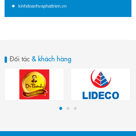
kinhdoanhvaphattrien.vn
Đối tác
& khách hàng