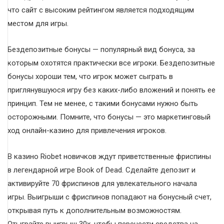
что сайт с высоким рейтингом является подходящим
местом для игры.
Бездепозитные бонусы — популярный вид бонуса, за
которым охотятся практически все игроки. Бездепозитные
бонусы хороши тем, что игрок может сыграть в
приглянувшуюся игру без каких-либо вложений и понять ее
принцип. Тем не менее, с такими бонусами нужно быть
осторожными. Помните, что бонусы — это маркетинговый
ход онлайн-казино для привлечения игроков.
В казино Riobet новичков ждут приветственные фриспины
в легендарной игре Book of Dead. Сделайте депозит и
активируйте 70 фриспинов для увлекательного начала
игры. Выигрыши с фриспинов попадают на бонусный счет,
открывая путь к дополнительным возможностям.