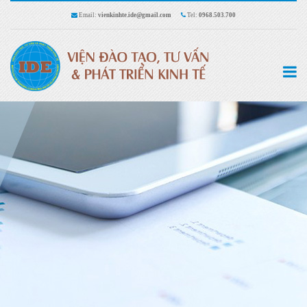
Email:
vienkinhte.ide@gmail.com
Tel:
0968.503.700