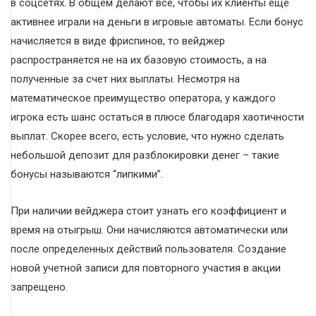
в соцсетях. В общем делают все, чтобы их клиенты еще
активнее играли на деньги в игровые автоматы. Если бонус
начисляется в виде фриспинов, то вейджер
распространяется не на их базовую стоимость, а на
полученные за счет них выплаты. Несмотря на
математическое преимущество оператора, у каждого
игрока есть шанс остаться в плюсе благодаря хаотичности
выплат. Скорее всего, есть условие, что нужно сделать
небольшой депозит для разблокировки денег – такие
бонусы называются “липкими”.
При наличии вейджера стоит узнать его коэффициент и
время на отыгрыш. Они начисляются автоматически или
после определенных действий пользователя. Создание
новой учетной записи для повторного участия в акции
запрещено.