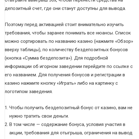
Отыграйте выигрыш 30х, чтобы перенести средства на
депозитный счет, где они станут доступны для вывода.
Поэтому перед активацией стоит внимательно изучить
требования, чтобы заранее понимать все нюансы. Список
можно сортировать по названию казино (нажмите «Обзор»
вверху таблицы), по количеству бездепозитных бонусов
(кнопка «Сумма бездепозита»). Для подробной
информации об игорном заведении перейдите по ссылке с
его названием. Для получения бонусов и регистрации в
казино нажмите кнопку «Играть» либо на картинку с
логотипом заведения.
Чтобы получить бездепозитный бонус от казино, вам не
нужно тратить свои деньги.
В том числе — содержание бонуса, условия участия в
акции, требования для отыгрыша, ограничения на вывод