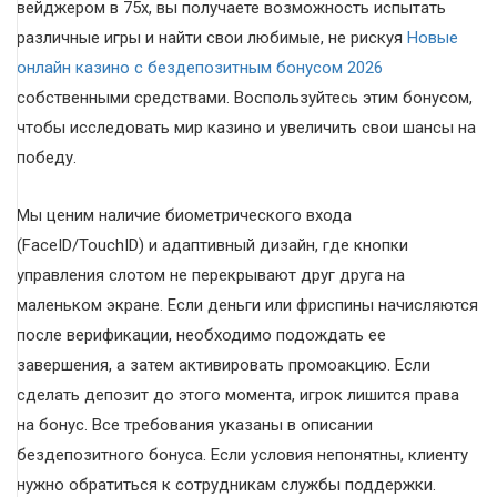
вейджером в 75х, вы получаете возможность испытать
различные игры и найти свои любимые, не рискуя
Новые
онлайн казино с бездепозитным бонусом 2026
собственными средствами. Воспользуйтесь этим бонусом,
чтобы исследовать мир казино и увеличить свои шансы на
победу.
Мы ценим наличие биометрического входа
(FaceID/TouchID) и адаптивный дизайн, где кнопки
управления слотом не перекрывают друг друга на
маленьком экране. Если деньги или фриспины начисляются
после верификации, необходимо подождать ее
завершения, а затем активировать промоакцию. Если
сделать депозит до этого момента, игрок лишится права
на бонус. Все требования указаны в описании
бездепозитного бонуса. Если условия непонятны, клиенту
нужно обратиться к сотрудникам службы поддержки.