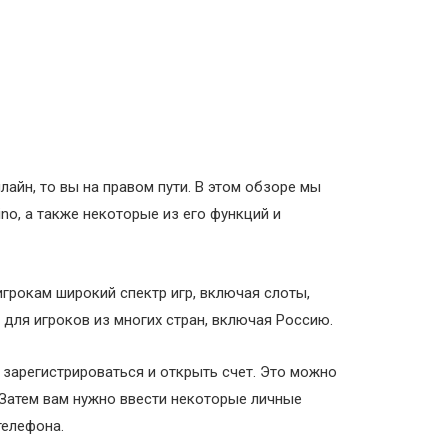
лайн, то вы на правом пути. В этом обзоре мы
no, а также некоторые из его функций и
игрокам широкий спектр игр, включая слоты,
 для игроков из многих стран, включая Россию.
о зарегистрироваться и открыть счет. Это можно
. Затем вам нужно ввести некоторые личные
телефона.