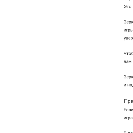
Это 
Зерк
игры
увер
Чтоб
вам 
Зерк
и на
Пре
Если
игра