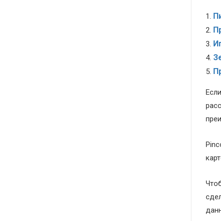
П
П
И
З
П
Если
расс
пре
Pinc
карт
Чтоб
сдел
данн