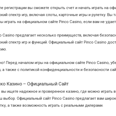
е регистрации вы сможете открыть счет и начать играть на оф
кий спектр игр, включая слоты, карточные игры и рулетку. Вы
ы играть на официальном сайте Pinco Casino, если вам не удае
o Casino предлагает несколько преимуществ, включая безопас
кий спектр игр и функций. Официальный сайт Pinco Casino дост
сию.
о! Перед началом игры на официальном сайте Pinco Casino, уб
, а также с политикой конфиденциальности и безопасности сай
ко Казино – Официальный Сайт
 вы ищете надежное и проверенное казино, где можно играть в 
ш выбор. Официальный сайт Pinco Casino предлагает вам широк
тку, а также возможность играть с реальными дилерами.