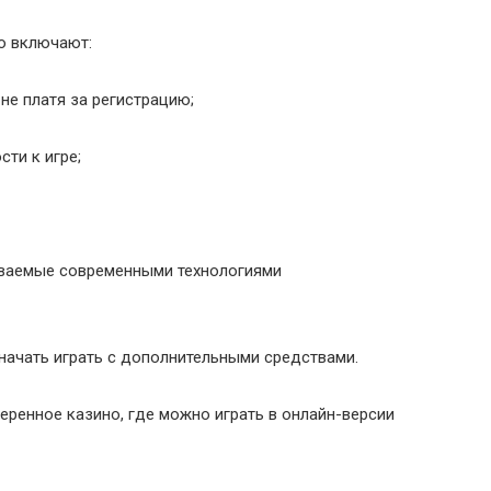
o включают:
 не платя за регистрацию;
ти к игре;
иваемые современными технологиями
начать играть с дополнительными средствами.
веренное казино, где можно играть в онлайн-версии