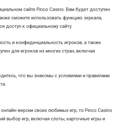
ициальном сайте Pinco Casino. Вам будет доступен
 также сможете использовать функцию зеркала,
тся доступ к официальному сайту.
ность и конфиденциальность игроков, а также
упен для игроков из многих стран, включая
едитесь, что вы знакомы с условиями и правилами
та.
онлайн-версии своих любимых игр, то Pinco Casino
ий выбор игр, включая слоты, карточные игры и