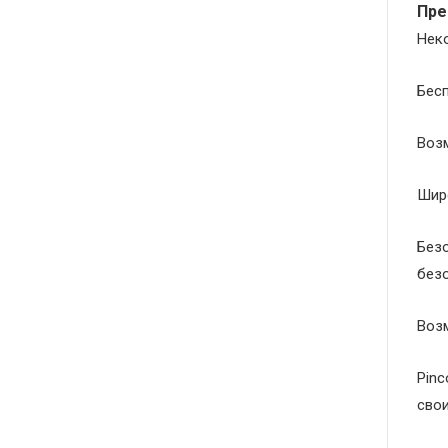
Пре
Неко
Бесп
Возм
Широ
Без
без
Возм
Pinc
свои