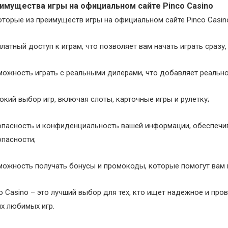
имущества игры на официальном сайте Pinco Casino
торые из преимуществ игры на официальном сайте Pinco Casin
латный доступ к играм, что позволяет вам начать играть сразу,
ожность играть с реальными дилерами, что добавляет реальнос
кий выбор игр, включая слоты, карточные игры и рулетку;
опасность и конфиденциальность вашей информации, обеспеч
опасности;
ожность получать бонусы и промокоды, которые помогут вам 
o Casino – это лучший выбор для тех, кто ищет надежное и про
х любимых игр.