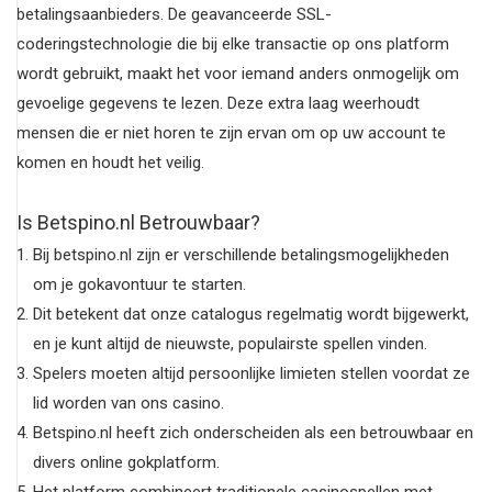
betalingsaanbieders. De geavanceerde SSL-
coderingstechnologie die bij elke transactie op ons platform
wordt gebruikt, maakt het voor iemand anders onmogelijk om
gevoelige gegevens te lezen. Deze extra laag weerhoudt
mensen die er niet horen te zijn ervan om op uw account te
komen en houdt het veilig.
Is Betspino.nl Betrouwbaar?
Bij betspino.nl zijn er verschillende betalingsmogelijkheden
om je gokavontuur te starten.
Dit betekent dat onze catalogus regelmatig wordt bijgewerkt,
en je kunt altijd de nieuwste, populairste spellen vinden.
Spelers moeten altijd persoonlijke limieten stellen voordat ze
lid worden van ons casino.
Betspino.nl heeft zich onderscheiden als een betrouwbaar en
divers online gokplatform.
Het platform combineert traditionele casinospellen met