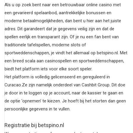
Als u op zoek bent naar een betrouwbaar online casino met
een gevarieerd spelaanbod, aantrekkelijke bonussen en
moderne betaalmogelijkheden, dan bent u hier aan het juiste
adres. Dit garandeert dat je gegevens veilig zijn en dat de
spellen eerlijk en transparant zijn. Of je nu een fan bent van
traditionele tafelspellen, moderne slots of
sportweddenschappen, je vindt het allemaal op betspino.nl. Met
een breed scala aan casinospellen en sportweddenschappen,
biedt het platform iets voor elke soort speler.
Het platform is volledig gelicenseerd en gereguleerd in
Curacao.Ze zijn namelijk onderdeel van Cashbit Group. Dit doe
je door in te loggen op je account, naar de kassier te gaan en
de optie ‘opnemen’ te kiezen. Je hoeft bij het storten dan geen
persoonlijke gegevens in te vullen.
Registratie bij betspino.nl