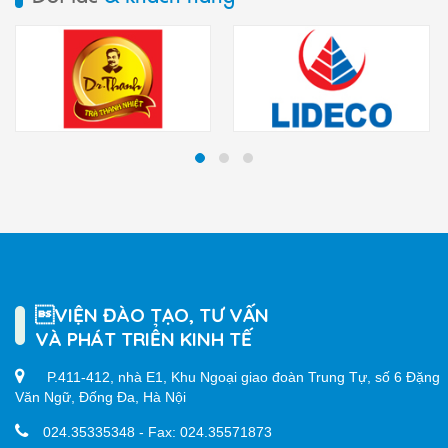
VIỆN ĐÀO TẠO, TƯ VẤN
VÀ PHÁT TRIỂN KINH TẾ
P.411-412, nhà E1, Khu Ngoại giao đoàn Trung Tự, số 6 Đặng
Văn Ngữ, Đống Đa, Hà Nội
024.35335348 - Fax: 024.35571873