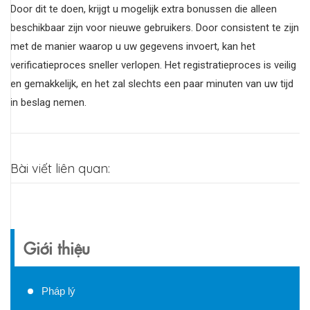
Door dit te doen, krijgt u mogelijk extra bonussen die alleen
beschikbaar zijn voor nieuwe gebruikers. Door consistent te zijn
met de manier waarop u uw gegevens invoert, kan het
verificatieproces sneller verlopen. Het registratieproces is veilig
en gemakkelijk, en het zal slechts een paar minuten van uw tijd
in beslag nemen.
Bài viết liên quan:
Giới thiệu
Pháp lý