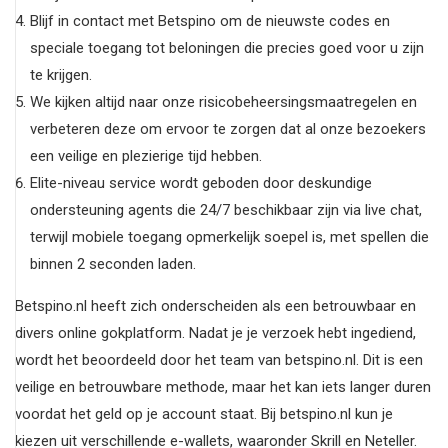
Blijf in contact met Betspino om de nieuwste codes en
speciale toegang tot beloningen die precies goed voor u zijn
te krijgen.
We kijken altijd naar onze risicobeheersingsmaatregelen en
verbeteren deze om ervoor te zorgen dat al onze bezoekers
een veilige en plezierige tijd hebben.
Elite-niveau service wordt geboden door deskundige
ondersteuning agents die 24/7 beschikbaar zijn via live chat,
terwijl mobiele toegang opmerkelijk soepel is, met spellen die
binnen 2 seconden laden.
Betspino.nl heeft zich onderscheiden als een betrouwbaar en
divers online gokplatform. Nadat je je verzoek hebt ingediend,
wordt het beoordeeld door het team van betspino.nl. Dit is een
veilige en betrouwbare methode, maar het kan iets langer duren
voordat het geld op je account staat. Bij betspino.nl kun je
kiezen uit verschillende e-wallets, waaronder Skrill en Neteller.