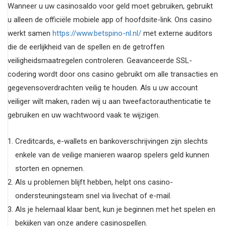
Wanneer u uw casinosaldo voor geld moet gebruiken, gebruikt
u alleen de officiële mobiele app of hoofdsite-link. Ons casino
werkt samen
https://www.betspino-nl.nl/
met externe auditors
die de eerlijkheid van de spellen en de getroffen
veiligheidsmaatregelen controleren. Geavanceerde SSL-
codering wordt door ons casino gebruikt om alle transacties en
gegevensoverdrachten veilig te houden. Als u uw account
veiliger wilt maken, raden wij u aan tweefactorauthenticatie te
gebruiken en uw wachtwoord vaak te wijzigen.
Creditcards, e-wallets en bankoverschrijvingen zijn slechts
enkele van de veilige manieren waarop spelers geld kunnen
storten en opnemen.
Als u problemen blijft hebben, helpt ons casino-
ondersteuningsteam snel via livechat of e-mail.
Als je helemaal klaar bent, kun je beginnen met het spelen en
bekijken van onze andere casinospellen.