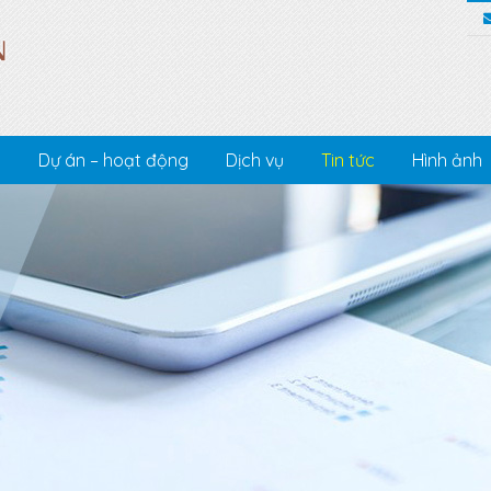
c
Dự án – hoạt động
Dịch vụ
Tin tức
Hình ảnh