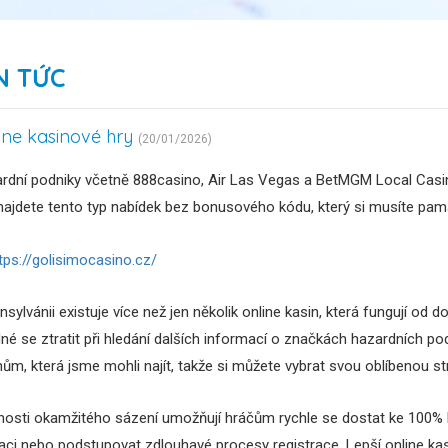
N TỨC
ine kasinové hry
(20/01/2026)
rdní podniky včetně 888casino, Air Las Vegas a BetMGM Local Casino 
najdete tento typ nabídek bez bonusového kódu, který si musíte pam
sylvánii existuje více než jen několik online kasin, která fungují od do
né se ztratit při hledání dalších informací o značkách hazardních po
nům, která jsme mohli najít, takže si můžete vybrat svou oblíbenou str
osti okamžitého sázení umožňují hráčům rychle se dostat ke 100% 
kaci nebo podstupovat zdlouhavé procesy registrace. Lepší online kas