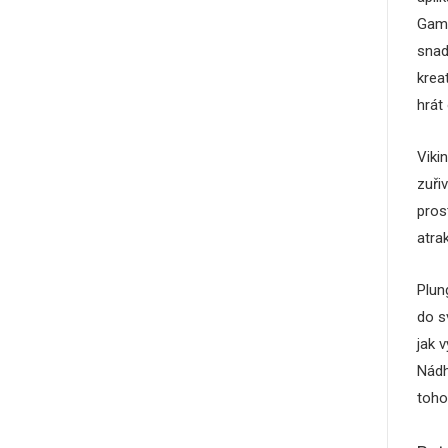
Gamb
snad
krea
hrát
Viki
zuři
pros
atrak
Plun
do s
jak 
Nádh
toho