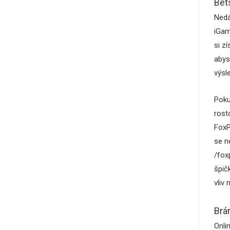
Bet
Nedá
iGam
si z
abys
výsl
Poku
rost
FoxP
se n
/fox
špič
vliv
Brá
Onli