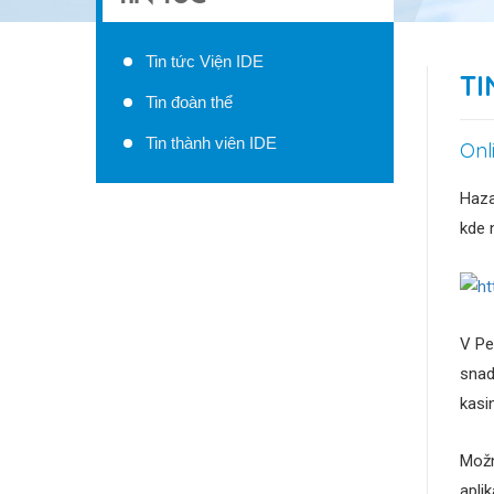
Tin tức Viện IDE
TI
Tin đoàn thể
Tin thành viên IDE
Onl
Haza
kde 
V Pen
snad
kasi
Možn
apli