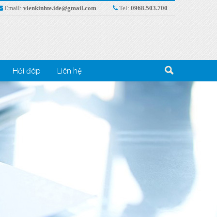
Email:
vienkinhte.ide@gmail.com
Tel:
0968.503.700
Hỏi đáp
Liên hệ