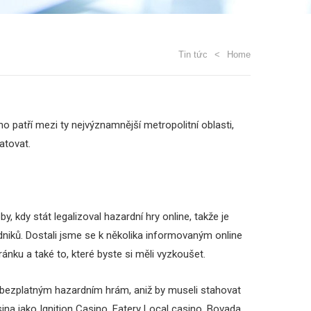
Tin tức
Home
patří mezi ty nejvýznamnější metropolitní oblasti,
atovat.
by, kdy stát legalizoval hazardní hry online, takže je
dniků. Dostali jsme se k několika informovaným online
ánku a také to, které byste si měli vyzkoušet.
bezplatným hazardním hrám, aniž by museli stahovat
ina jako Ignition Casino, Eatery Local casino, Bovada