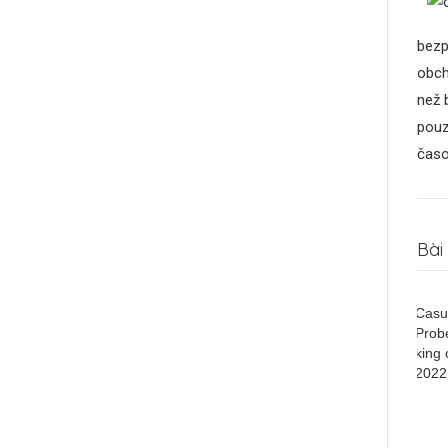
bezp
obch
než 
pouz
časo
Bài 
underino Berechnung 400%
Winorio Casino VIP Pub: Twist
Casu
nus solange bis 40
the newest Reels and get to
Prob
ielstellen mit Lucky Streak +
The new Hall from
king 
0 Freispiele
Magnificence! High quality
2022
Forks to own MTB, E-Bicycle
and you can Pebbles