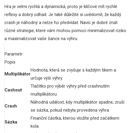
Hra je velmi rychlá a dynamická, proto je klíčové mít rychlé
reflexy a dobrý odhad. Je také důležité si uvědomit, že každý
crash je náhodný a nelze ho předvídat. Navíc je dobré znát
různé strategie, které vám mohou pomoci minimalizovat riziko
a maximalizovat vaše šance na výhru.
Parametr
Popis
Hodnota, která se zvyšuje s každým tikem a
Multiplikátor
určuje výši výhry.
Tlačítko pro výběr výhry před crashnutím
Cashout
multiplikátoru.
Náhodná událost, kdy multiplikátor spadne, zruší
Crash
se sázka, pokud nebyla provedena výhra.
Finanční částka, kterou vložíte před začátkem
Sázka
kola.