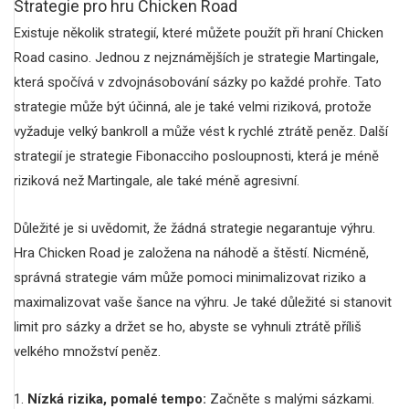
Strategie pro hru Chicken Road
Existuje několik strategií, které můžete použít při hraní Chicken
Road casino. Jednou z nejznámějších je strategie Martingale,
která spočívá v zdvojnásobování sázky po každé prohře. Tato
strategie může být účinná, ale je také velmi riziková, protože
vyžaduje velký bankroll a může vést k rychlé ztrátě peněz. Další
strategií je strategie Fibonacciho posloupnosti, která je méně
riziková než Martingale, ale také méně agresivní.
Důležité je si uvědomit, že žádná strategie negarantuje výhru.
Hra Chicken Road je založena na náhodě a štěstí. Nicméně,
správná strategie vám může pomoci minimalizovat riziko a
maximalizovat vaše šance na výhru. Je také důležité si stanovit
limit pro sázky a držet se ho, abyste se vyhnuli ztrátě příliš
velkého množství peněz.
Nízká rizika, pomalé tempo:
Začněte s malými sázkami.