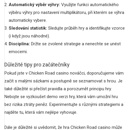
Automatický výběr výhry:
Využijte funkci automatického
výběru výhry pro nastavení multiplikátoru, při kterém se výhra
automaticky vybere.
Sledování statistik:
Sledujte průběh hry a identifikujte vzorce
(i když jsou náhodné).
Disciplína:
Držte se zvolené strategie a nenechte se unést
emocemi.
Důležité tipy pro začátečníky
Pokud jste v Chicken Road casino nováčci, doporučujeme vám
začít s malými sázkami a postupně se seznamovat s hrou. Je
také důležité si přečíst pravidla a porozumět principu hry.
Nebojte se vyzkoušet demo verzi hry, která vám umožní hru
bez rizika ztráty peněz. Experimentujte s různými strategiemi a
najděte tu, která vám nejlépe vyhovuje.
Dále je důležité si uvědomit, že hra Chicken Road casino může