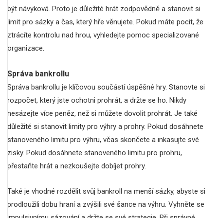
být návyková. Proto je důležité hrát zodpovědně a stanovit si
limit pro sázky a čas, který hře věnujete. Pokud máte pocit, že
ztrácíte kontrolu nad hrou, vyhledejte pomoc specializované
organizace.
Správa bankrollu
Správa bankrollu je klíčovou součástí úspěšné hry. Stanovte si
rozpočet, který jste ochotni prohrát, a držte se ho. Nikdy
nesázejte více peněz, než si můžete dovolit prohrát. Je také
důležité si stanovit limity pro výhry a prohry. Pokud dosáhnete
stanoveného limitu pro výhru, včas skončete a inkasujte své
zisky. Pokud dosáhnete stanoveného limitu pro prohru,
přestaňte hrát a nezkoušejte dobíjet prohry.
Také je vhodné rozdělit svůj bankroll na menší sázky, abyste si
prodloužili dobu hraní a zvýšili své šance na výhru. Vyhněte se
impulsivnímu sázování a držte se své strategie. Při správné