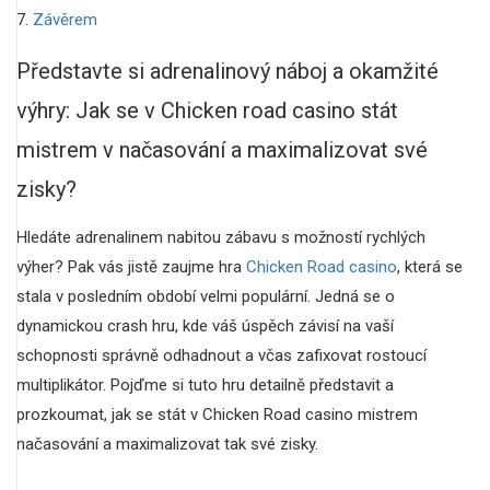
Závěrem
Představte si adrenalinový náboj a okamžité
výhry: Jak se v Chicken road casino stát
mistrem v načasování a maximalizovat své
zisky?
Hledáte adrenalinem nabitou zábavu s možností rychlých
výher? Pak vás jistě zaujme hra
Chicken Road casino
, která se
stala v posledním období velmi populární. Jedná se o
dynamickou crash hru, kde váš úspěch závisí na vaší
schopnosti správně odhadnout a včas zafixovat rostoucí
multiplikátor. Pojďme si tuto hru detailně představit a
prozkoumat, jak se stát v Chicken Road casino mistrem
načasování a maximalizovat tak své zisky.