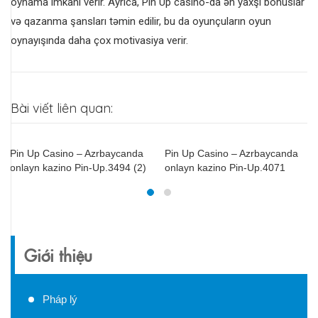
oynama imkanı verir. Ayrıca, Pin Up casino-da ən yaxşı bonuslar
və qazanma şansları təmin edilir, bu da oyunçuların oyun
oynayışında daha çox motivasiya verir.
Bài viết liên quan:
Pin Up Casino – Azrbaycanda
Pin Up Casino – Azrbaycanda
onlayn kazino Pin-Up.3494 (2)
onlayn kazino Pin-Up.4071
Giới thiệu
Pháp lý