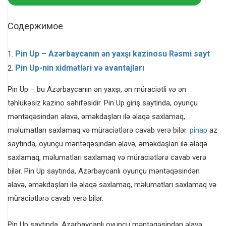
Содержимое
Pin Up – Azərbaycanın ən yaxşı kazinosu Rəsmi sayt
Pin Up-nin xidmətləri və avantajları
Pin Up – bu Azərbaycanın ən yaxşı, ən müraciətli və ən
təhlükəsiz kazino səhifəsidir. Pin Up giriş saytında, oyunçu
məntəqəsindən əlavə, əməkdaşları ilə əlaqə saxlamaq,
məlumatları saxlamaq və müraciətlərə cavab verə bilər.
pinap
az
saytında, oyunçu məntəqəsindən əlavə, əməkdaşları ilə əlaqə
saxlamaq, məlumatları saxlamaq və müraciətlərə cavab verə
bilər. Pin Up saytında, Azərbaycanlı oyunçu məntəqəsindən
əlavə, əməkdaşları ilə əlaqə saxlamaq, məlumatları saxlamaq və
müraciətlərə cavab verə bilər.
Pin Up saytında, Azərbaycanlı oyunçu məntəqəsindən əlavə,