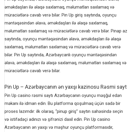
əməkdaşları ilə əlaqə saxlamaq, məlumatları saxlamaq və
müraciətlərə cavab verə bilər. Pin Up giriş saytında, oyunçu
məntəqəsindən əlavə, əməkdaşları ilə əlaqə saxlamaq,
məlumatları saxlamaq və müraciətlərə cavab verə bilər. Pinap az
saytında, oyunçu məntəqəsindən əlavə, əməkdaşları ilə əlaqə
saxlamaq, məlumatları saxlamaq və müraciətlərə cavab verə
bilər. Pin Up saytında, Azərbaycanlı oyunçu məntəqəsindən
əlavə, əməkdaşları ilə əlaqə saxlamaq, məlumatları saxlamaq və
müraciətlərə cavab verə bilər.
Pin Up – Azərbaycanın ən yaxşı kazinosu Rəsmi sayt
Pin Up casino rəsmi saytı Azərbaycanın oyunçu məşğul edən
məkanı ilə idman edin. Bu platforma qoşulmaq üçün sadə bir
proses lazımdır: ilk olaraq, “pinup giriş” saytın sahəsində seçin
və istifadəçi adınızı və şifrənizi daxil edin. Pin Up casino
Azərbaycanın ən yaxşı və məşhur oyunçu platformasıdır,