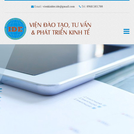
Email:
vienkinhte.ide@gmail.com
Tel:
0968.503.700