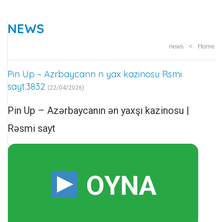
NEWS
news
Home
Pin Up – Azrbaycann n yax kazinosu Rsmi
sayt.3832
(22/04/2026)
Pin Up – Azərbaycanın ən yaxşı kazinosu |
Rəsmi sayt
OYNA